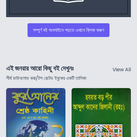
সম্পুর্ণ বই অনলাইনে পড়তে এখানে ক্লিক করুণ
এই জনরার আরো কিছু বই দেখুনঃ
View All
শীর্ষ ডাউনলোড করা/টপ রেটেড ইবুকের একটি তালিকা