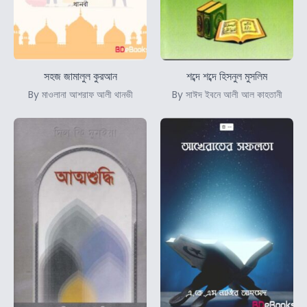
সহজ জামালুল কুরআন
শব্দে শব্দে হিসনুল মুসলিম
By মাওলানা আশরাফ আলী থানভী
By সাঈদ ইবনে আলী আল কাহতানী