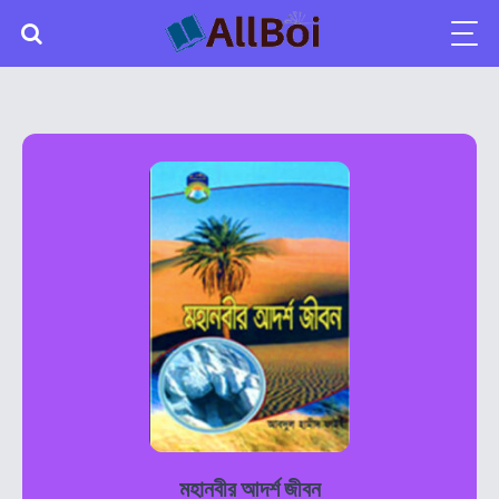
মহানবীর আদর্শ জীবন