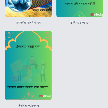
মহানবীর আদর্শ জীবন
ছোটদের সেরা গল্প
উলামার মতানৈক্য