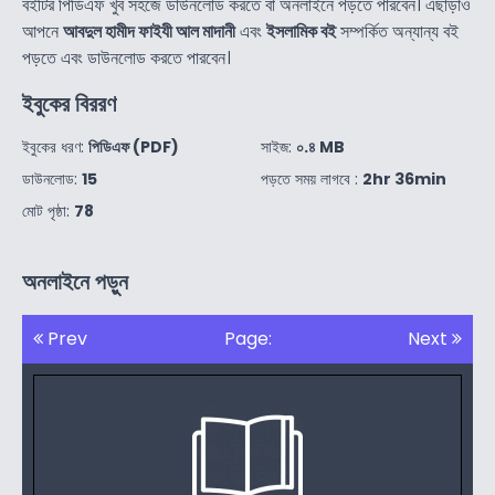
বইটির পিডিএফ খুব সহজে ডাউনলোড করতে বা অনলাইনে পড়তে পারবেন। এছাড়াও
আপনে
আবদুল হামীদ ফাইযী আল মাদানী
এবং
ইসলামিক বই
সম্পর্কিত অন্যান্য বই
পড়তে এবং ডাউনলোড করতে পারবেন।
ইবুকের বিররণ
ইবুকের ধরণ:
পিডিএফ (PDF)
সাইজ:
০.৪ MB
ডাউনলোড:
15
পড়তে সময় লাগবে :
2hr 36min
মোট পৃষ্ঠা:
78
অনলাইনে পড়ুন
Prev
Page:
Next