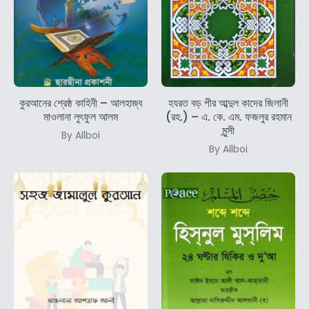
কুরআনের শ্রেষ্ঠ কাহিনী – আলহাজ্ব
হযরত বড় পীর আব্দুল কাদের জিলানী
মাওলানা লুৎফুল আলম
(রহ.) – এ. কে. এম. ফজলুর রহমান
মুন্সী
By Allboi
By Allboi