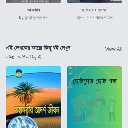
আত্মশুদ্ধি
আখেরাতের সফলতা
By মুফতী মুহাম্মদ শফি
By এ কে এম নাজির আহমদ
এই লেখকের আরো কিছু বই দেখুন
View All
বর্তমানে জনপ্রিয় কিছু বই