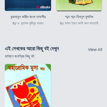
কুরআনুল কারীম বাংলা তাফসীর
শব্দে শব্দে হিসনুল মুসলিম
By ড. মুহাম্মদ মুজীবুর রহমান
By সাঈদ ইবনে আলী আল কাহতানী
এই লেখকের আরো কিছু বই দেখুন
View All
বর্তমানে জনপ্রিয় কিছু বই