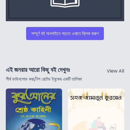
সম্পুর্ণ বই অনলাইনে পড়তে এখানে ক্লিক করুণ
এই জনরার আরো কিছু বই দেখুনঃ
View All
শীর্ষ ডাউনলোড করা/টপ রেটেড ইবুকের একটি তালিকা