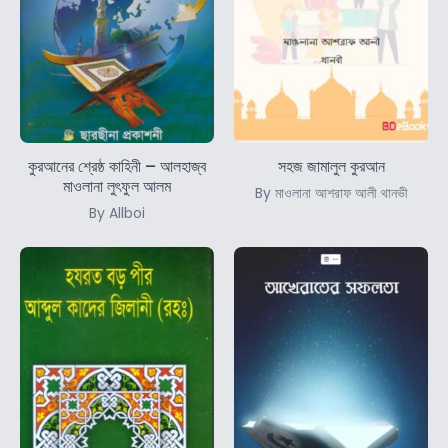
কুরআনের শ্রেষ্ঠ কাহিনী – আলহাজ্ব
সহজ জামালুল কুরআন
মাওলানা লুৎফুল আলম
By মাওলানা আশরাফ আলী থানভী
By Allboi