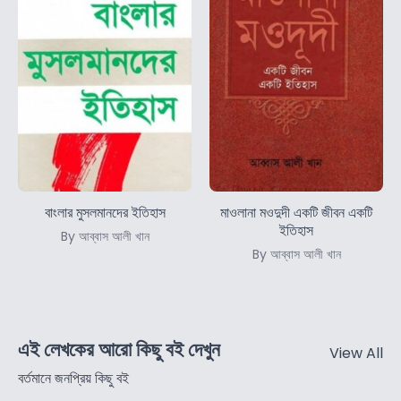
বাংলার মুসলমানদের ইতিহাস
মাওলানা মওদুদী একটি জীবন একটি
ইতিহাস
By আব্বাস আলী খান
By আব্বাস আলী খান
এই লেখকের আরো কিছু বই দেখুন
View All
বর্তমানে জনপ্রিয় কিছু বই