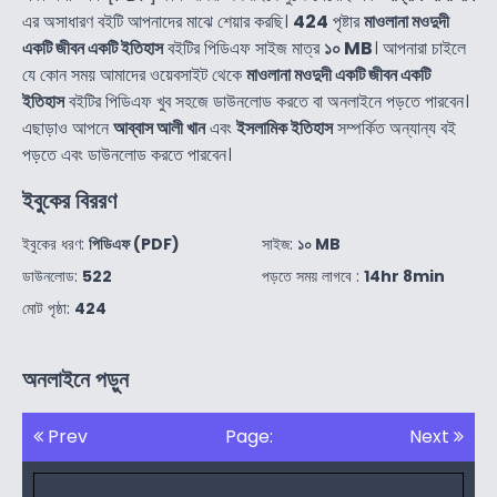
এর অসাধারণ বইটি আপনাদের মাঝে শেয়ার করছি।
424
পৃষ্টার
মাওলানা মওদুদী
একটি জীবন একটি ইতিহাস
বইটির পিডিএফ সাইজ মাত্র
১০ MB
। আপনারা চাইলে
যে কোন সময় আমাদের ওয়েবসাইট থেকে
মাওলানা মওদুদী একটি জীবন একটি
ইতিহাস
বইটির পিডিএফ খুব সহজে ডাউনলোড করতে বা অনলাইনে পড়তে পারবেন।
এছাড়াও আপনে
আব্বাস আলী খান
এবং
ইসলামিক ইতিহাস
সম্পর্কিত অন্যান্য বই
পড়তে এবং ডাউনলোড করতে পারবেন।
ইবুকের বিররণ
ইবুকের ধরণ:
পিডিএফ (PDF)
সাইজ:
১০ MB
ডাউনলোড:
522
পড়তে সময় লাগবে :
14hr 8min
মোট পৃষ্ঠা:
424
অনলাইনে পড়ুন
Prev
Page:
Next