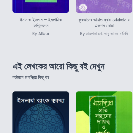
ঈমান ও ইসলাম – ইসলামিক
কুরআনের আয়াত দ্বারা মোনাজাত ও
ফাউন্ডেশন
একশত দোয়া
By Allboi
By মাওলানা মো: আবু তাহের বর্ধমানী
এই লেখকের আরো কিছু বই দেখুন
বর্তমানে জনপ্রিয় কিছু বই