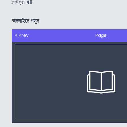
মোট পৃষ্ঠা:
49
অনলাইনে পড়ুন
Prev
Page: