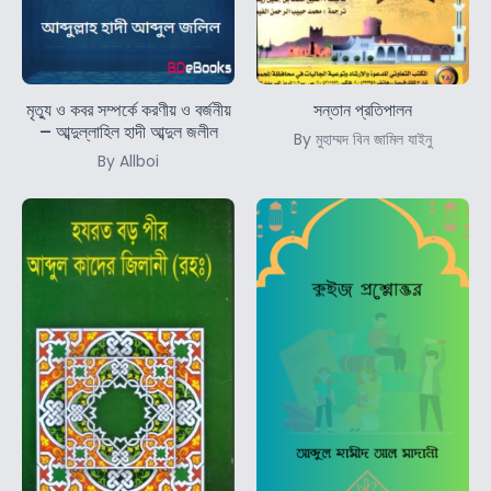
মৃত্যু ও কবর সম্পর্কে করণীয় ও বর্জনীয়
সন্তান প্রতিপালন
– আব্দুল্লাহিল হাদী আব্দুল জলীল
By মুহাম্মদ বিন জামিল যাইনু
By Allboi