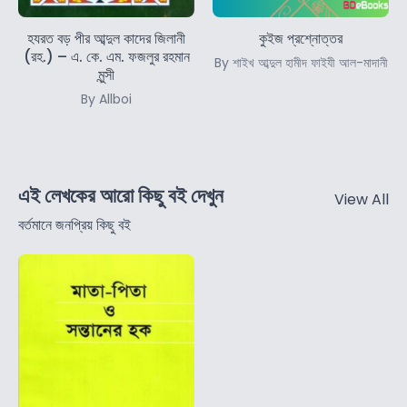
হযরত বড় পীর আব্দুল কাদের জিলানী
কুইজ প্রশ্নোত্তর
(রহ.) – এ. কে. এম. ফজলুর রহমান
By শাইখ আব্দুল হামীদ ফাইযী আল-মাদানী
মুন্সী
By Allboi
এই লেখকের আরো কিছু বই দেখুন
View All
বর্তমানে জনপ্রিয় কিছু বই