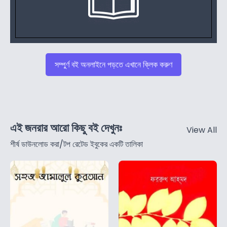
সম্পুর্ণ বই অনলাইনে পড়তে এখানে ক্লিক করুণ
এই জনরার আরো কিছু বই দেখুনঃ
View All
শীর্ষ ডাউনলোড করা/টপ রেটেড ইবুকের একটি তালিকা