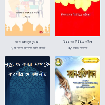
সহজ জামালুল কুরআন
ইকবালের নির্বাচিত কবিতা
By মাওলানা আশরাফ আলী থানভী
By ফররুখ আহমদ