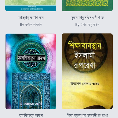
আল্লাহ্‌কে ঋণ দান
সুনান আবু দাঊদ ৬ষ্ঠ খণ্ড
By রফীক আহমাদ
By ইমাম আবু দাউদ
তাযকিয়াতুন নাফস
শিক্ষা ব্যবস্থার ইসলামী রূপরেখা