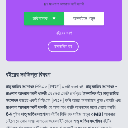
BY
মাওলানা আশরাফ আলী থানভী
ডাউনলোড
অনলাইনে পড়ুন
বইয়ের ধরণ
ইসলামিক বই
বইয়ের সংক্ষিপ্ত বিবরণ
মাতৃ জাতির সংশোধন
পিডিএফ [PDF] একটি বাংলা বই।
মাতৃ জাতির সংশোধন
-
মাওলানা আশরাফ আলী থানভী
এর লেখা একটি জনপ্রিয়
ইসলামিক বই
।
মাতৃ জাতির
সংশোধন
বইয়ের একটি পিডিএফ [PDF] কপি আমরা অনলাইনে খুজে পেয়েছি এবং
মাওলানা আশরাফ আলী থানভী
এর অসাধারণ বইটি আপনাদের মাঝে শেয়ার করছি।
64
পৃষ্টার
মাতৃ জাতির সংশোধন
বইটির পিডিএফ সাইজ মাত্র
৩ MB
। আপনারা
চাইলে যে কোন সময় আমাদের ওয়েবসাইট থেকে
মাতৃ জাতির সংশোধন
বইটির
পিডিএফ খুব সহজে ডাউনলোড করতে বা অনলাইনে পড়তে পারবেন। এছাড়াও