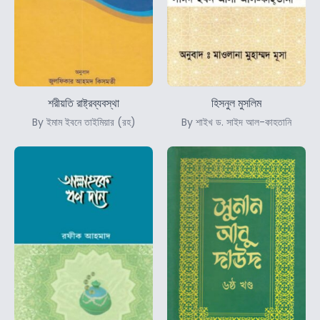
শরীয়তি রাষ্ট্রব্যবস্থা
হিসনুল মুসলিম
By ইমাম ইবনে তাইমিয়ার (রহ)
By শাইখ ড. সাইদ আল-কাহতানি