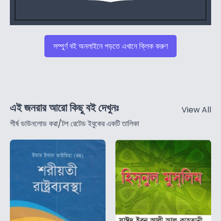
সম্পুর্ণ বই অনলাইনে পড়তে এখানে ক্লিক করুণ
এই জনরার আরো কিছু বই দেখুনঃ
View All
শীর্ষ ডাউনলোড করা/টপ রেটেড ইবুকের একটি তালিকা