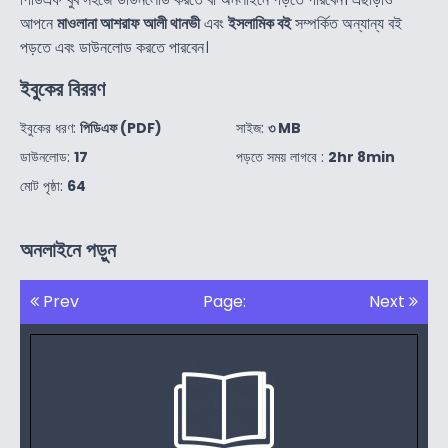
আপনে
মাওলানা আশরাফ আলী থানভী
এবং
ইসলামিক বই
সম্পর্কিত অন্যান্য বই
পড়তে এবং ডাউনলোড করতে পারবেন।
ইবুকের বিররণ
ইবুকের ধরণ:
পিডিএফ (PDF)
সাইজ:
৩ MB
ডাউনলোড:
17
পড়তে সময় লাগবে :
2hr 8min
মোট পৃষ্ঠা:
64
অনলাইনে পড়ুন
Prev
Page:
Next