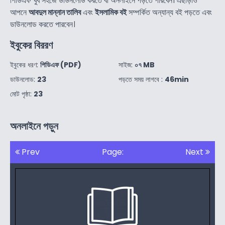
পিডিএফ খুব সহজে ডাউনলোড করতে বা অনলাইনে পড়তে পারবেন। এছাড়াও
আপনে
আবদুল মান্নান তালিব
এবং
ইসলামিক বই
সম্পর্কিত অন্যান্য বই পড়তে এবং
ডাউনলোড করতে পারবেন।
ইবুকের বিররণ
ইবুকের ধরণ:
পিডিএফ (PDF)
সাইজ:
০৭ MB
ডাউনলোড:
23
পড়তে সময় লাগবে :
46min
মোট পৃষ্ঠা:
23
অনলাইনে পড়ুন
Prev
Page:
Next