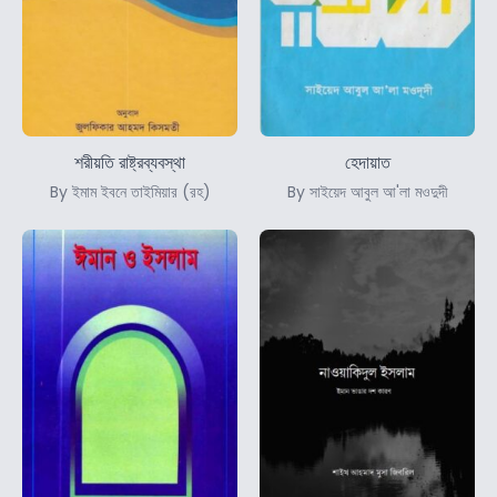
শরীয়তি রাষ্ট্রব্যবস্থা
হেদায়াত
By ইমাম ইবনে তাইমিয়ার (রহ)
By সাইয়েদ আবুল আ'লা মওদুদী