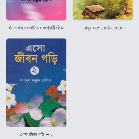
ইমাম ইবনে তাইমিয়ার সংগ্রামী জীবন
মানুষ এলো কোথায় থেকে
এসো জীবন গড়ি – ২