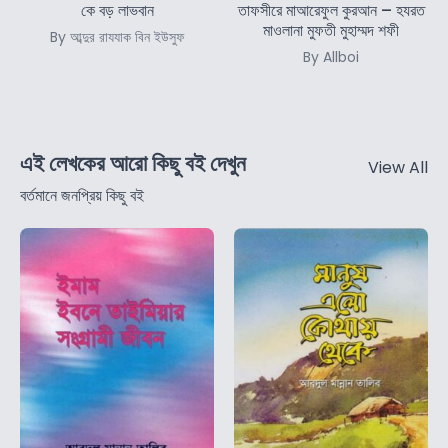
কে বড় লাভবান
তাফসীরে মাআরেফুল কুরআন – হযরত
মাওলানা মুফতী মুহাম্মদ শফী
By আব্দুর রাযযাক বিন ইউসুফ
By Allboi
এই লেখকের আরো কিছু বই দেখুন
View All
বর্তমানে জনপ্রিয় কিছু বই