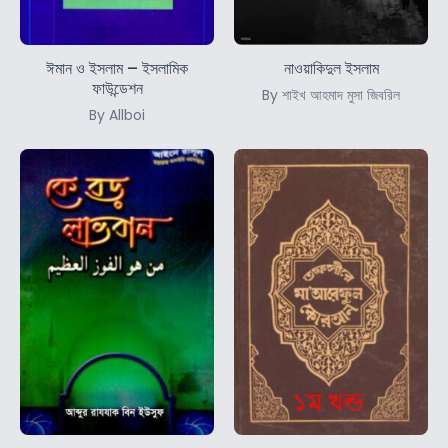
ঈমান ও ইসলাম – ইসলামিক
নাওয়াকিদুল ইসলাম
ফাউন্ডেশন
By শাইখ আহমাদ মুসা জিবরিল
By Allboi