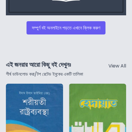
সম্পুর্ণ বই অনলাইনে পড়তে এখানে ক্লিক করুণ
এই জনরার আরো কিছু বই দেখুনঃ
View All
শীর্ষ ডাউনলোড করা/টপ রেটেড ইবুকের একটি তালিকা