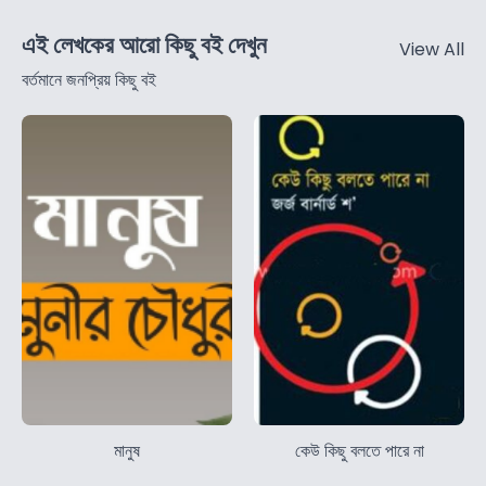
এই লেখকের আরো কিছু বই দেখুন
View All
বর্তমানে জনপ্রিয় কিছু বই
মানুষ
কেউ কিছু বলতে পারে না