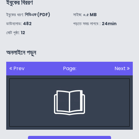
ইবুকের বিররণ
ইবুকের ধরণ:
পিডিএফ (PDF)
সাইজ:
০.৫ MB
ডাউনলোড:
482
পড়তে সময় লাগবে :
24min
মোট পৃষ্ঠা:
12
অনলাইনে পড়ুন
Prev
Page:
Next