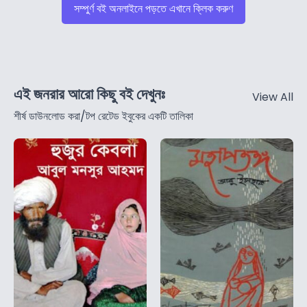
সম্পুর্ণ বই অনলাইনে পড়তে এখানে ক্লিক করুণ
এই জনরার আরো কিছু বই দেখুনঃ
View All
শীর্ষ ডাউনলোড করা/টপ রেটেড ইবুকের একটি তালিকা