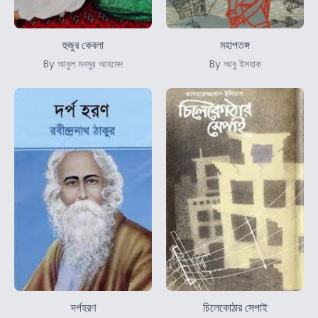
হুজুর কেবলা
মহাপতঙ্গ
By আবুল মনসুর আহমেদ
By আবু ইসহাক
দর্পহরণ
চিলেকোঠার সেপাই