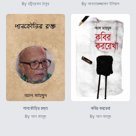
By রবীন্দ্রনাথ ঠাকুর
By আখতারুজ্জামান ইলিয়াস
পানকৌড়ির রক্ত
কবির কররেখা
By আল মাহমুদ
By আল মাহমুদ