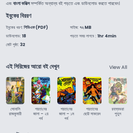
এবং
বাংলা কমিক্স
সম্পর্কিত অন্যান্য বই পড়তে এবং ডাউনলোড করতে পারবেন।
ইবুকের বিররণ
ইবুকের ধরণ:
পিডিএফ (PDF)
সাইজ:
৭২ MB
ডাউনলোড:
18
পড়তে সময় লাগবে :
1hr 4min
মোট পৃষ্ঠা:
32
এই সিরিজের আরো বই দেখুন
View All
সোনালি
শয়তা‌নের
শয়তা‌নের
শয়তানের
রহস্যভরা
রাজকুমারী
জালা – ২য়
জালা – ১ম
ছোট্ট সাকরেদ
পুতুল
পর্ব
পর্ব