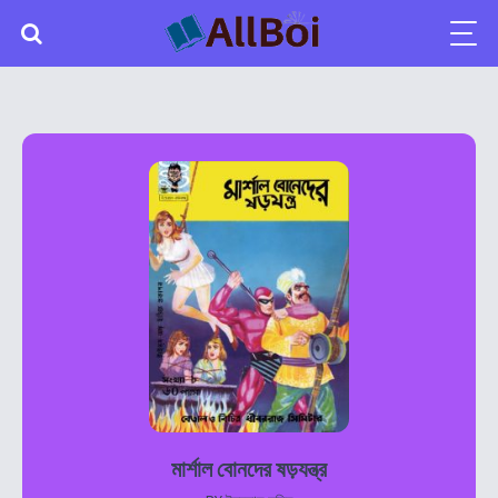
মার্শাল বোনদের ষড়যন্ত্র