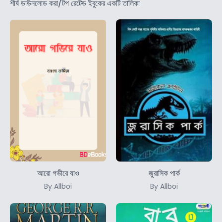
শীর্ষ ডাউনলোড করা/টপ রেটেড ইবুকের একটি তালিকা
আরো গভীরে যাও
জুরাসিক পার্ক
By Allboi
By Allboi