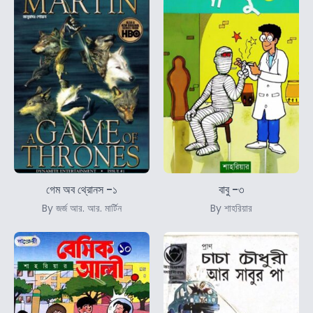
গেম অব থ্রোনস -১
বাবু -৩
By জর্জ আর. আর. মার্টিন
By শাহরিয়ার