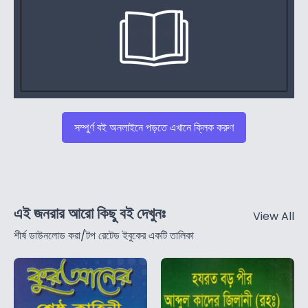
সম্পুর্ণ বই অনলাইনে পড়তে এখানে ক্লিক করুণ
এই জনরার আরো কিছু বই দেখুনঃ
View All
শীর্ষ ডাউনলোড করা/টপ রেটেড ইবুকের একটি তালিকা