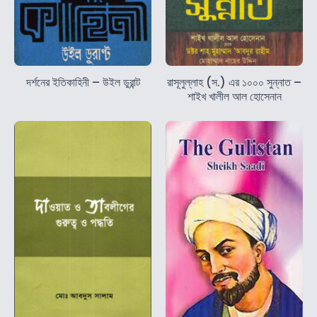
দর্শনের ইতিকাহিনী – উইল ডুরান্ট
রাসূলুল্লাহ (স.) এর ১০০০ সুন্নাত –
শাইখ খালীল আল হোসেনান