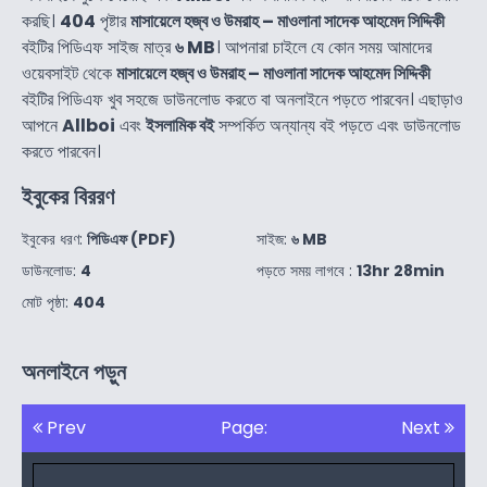
করছি।
404
পৃষ্টার
মাসায়েলে হজ্ব ও উমরাহ – মাওলানা সাদেক আহমেদ সিদ্দিকী
বইটির পিডিএফ সাইজ মাত্র
৬ MB
। আপনারা চাইলে যে কোন সময় আমাদের
ওয়েবসাইট থেকে
মাসায়েলে হজ্ব ও উমরাহ – মাওলানা সাদেক আহমেদ সিদ্দিকী
বইটির পিডিএফ খুব সহজে ডাউনলোড করতে বা অনলাইনে পড়তে পারবেন। এছাড়াও
আপনে
Allboi
এবং
ইসলামিক বই
সম্পর্কিত অন্যান্য বই পড়তে এবং ডাউনলোড
করতে পারবেন।
ইবুকের বিররণ
ইবুকের ধরণ:
পিডিএফ (PDF)
সাইজ:
৬ MB
ডাউনলোড:
4
পড়তে সময় লাগবে :
13hr 28min
মোট পৃষ্ঠা:
404
অনলাইনে পড়ুন
Prev
Page:
Next