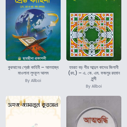
কুরআনের শ্রেষ্ঠ কাহিনী – আলহাজ্ব
হযরত বড় পীর আব্দুল কাদের জিলানী
মাওলানা লুৎফুল আলম
(রহ.) – এ. কে. এম. ফজলুর রহমান
মুন্সী
By Allboi
By Allboi