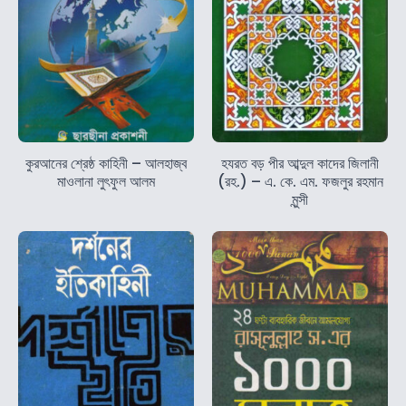
কুরআনের শ্রেষ্ঠ কাহিনী – আলহাজ্ব
হযরত বড় পীর আব্দুল কাদের জিলানী
মাওলানা লুৎফুল আলম
(রহ.) – এ. কে. এম. ফজলুর রহমান
মুন্সী