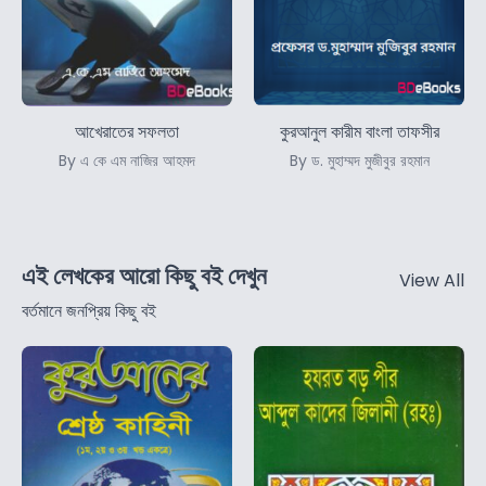
আখেরাতের সফলতা
কুরআনুল কারীম বাংলা তাফসীর
By এ কে এম নাজির আহমদ
By ড. মুহাম্মদ মুজীবুর রহমান
এই লেখকের আরো কিছু বই দেখুন
View All
বর্তমানে জনপ্রিয় কিছু বই