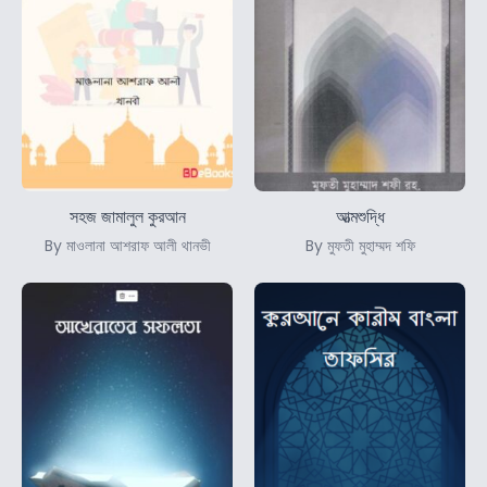
সহজ জামালুল কুরআন
আত্মশুদ্ধি
By মাওলানা আশরাফ আলী থানভী
By মুফতী মুহাম্মদ শফি