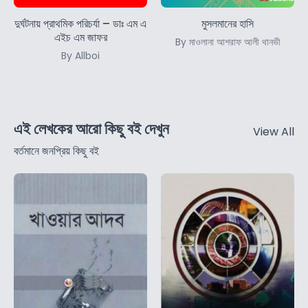
দুর্ঘটনায় প্রাথমিক পরিচর্যা – ডাঃ এম এ
মুসলমানের হাসি
এইচ এম জাফর
By মাওলানা আশরাফ আলী থানভী
By Allboi
এই লেখকের আরো কিছু বই দেখুন
View All
বর্তমানে জনপ্রিয় কিছু বই