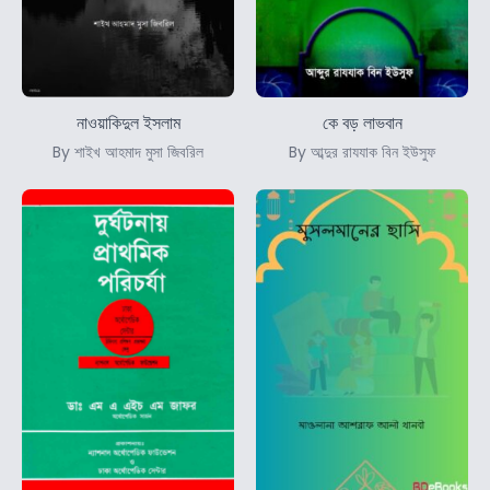
নাওয়াকিদুল ইসলাম
কে বড় লাভবান
By শাইখ আহমাদ মুসা জিবরিল
By আব্দুর রাযযাক বিন ইউসুফ