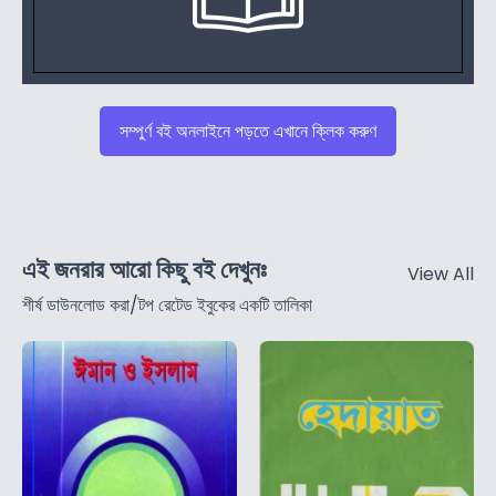
সম্পুর্ণ বই অনলাইনে পড়তে এখানে ক্লিক করুণ
এই জনরার আরো কিছু বই দেখুনঃ
View All
শীর্ষ ডাউনলোড করা/টপ রেটেড ইবুকের একটি তালিকা