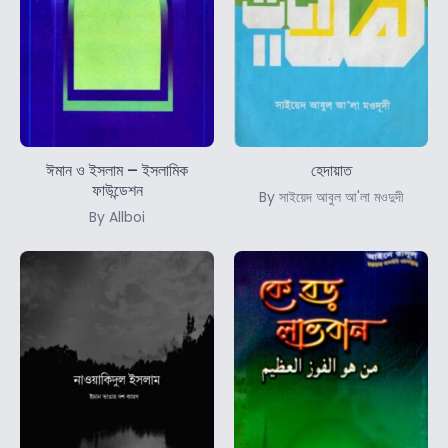
ঈমান ও ইসলাম – ইসলামিক
হেদায়াত
ফাউন্ডেশন
By সাইয়েদ আবুল আ'লা মওদুদী
By Allboi