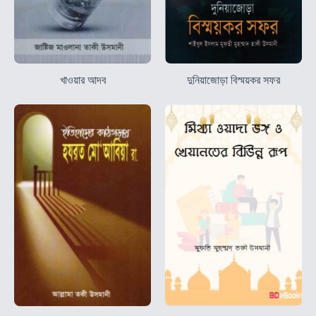
খাওয়ার আদব
দুনিয়াজোড়া বিস্ময়কর সফর