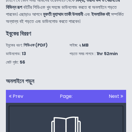
চাইলে যে কোন সময় আমাদের ওয়েবসাইট থেকে
মিথ্যা, ওয়াদা ভঙ্গ ও খেয়ানতের
বিভিন্ন রূপ
বইটির পিডিএফ খুব সহজে ডাউনলোড করতে বা অনলাইনে পড়তে
পারবেন। এছাড়াও আপনে
মুফতী মুহাম্মাদ তাকী উসমানী
এবং
ইসলামিক বই
সম্পর্কিত
অন্যান্য বই পড়তে এবং ডাউনলোড করতে পারবেন।
ইবুকের বিররণ
ইবুকের ধরণ:
পিডিএফ (PDF)
সাইজ:
২ MB
ডাউনলোড:
13
পড়তে সময় লাগবে :
1hr 52min
মোট পৃষ্ঠা:
56
অনলাইনে পড়ুন
Prev
Page:
Next