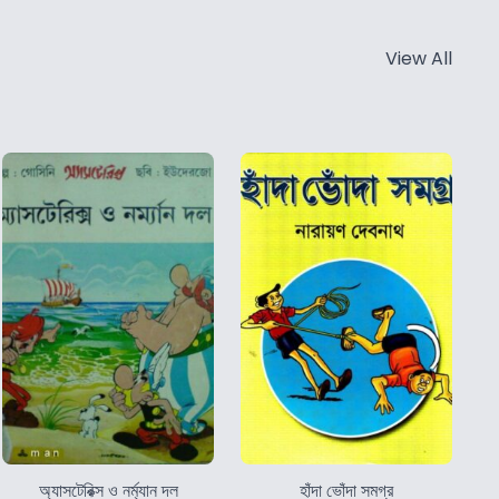
View All
অ্যাসটেরিক্স ও নর্ম্যান দল
হাঁদা ভোঁদা সমগ্র