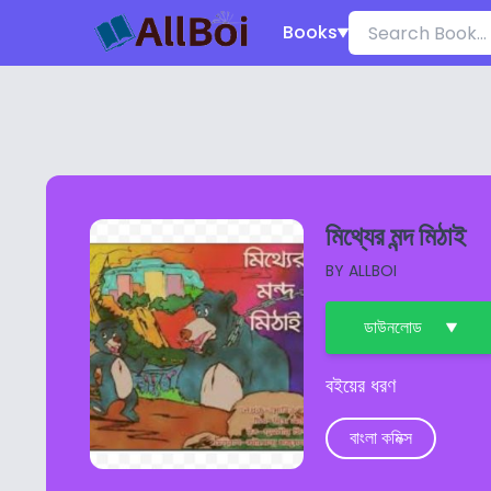
Books
মিথ্যের মন্দ মিঠাই
BY
ALLBOI
ডাউনলোড
বইয়ের ধরণ
বাংলা কমিক্স