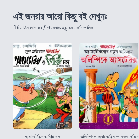
এই জনরার আরো কিছু বই দেখুনঃ
শীর্ষ ডাউনলোড করা/টপ রেটেড ইবুকের একটি তালিকা
অ্যাসটেরিক্স ও পিক্ট দল
অলিম্পিকে অ্যাস্টেরিক্স – বাংলা কমিক্স