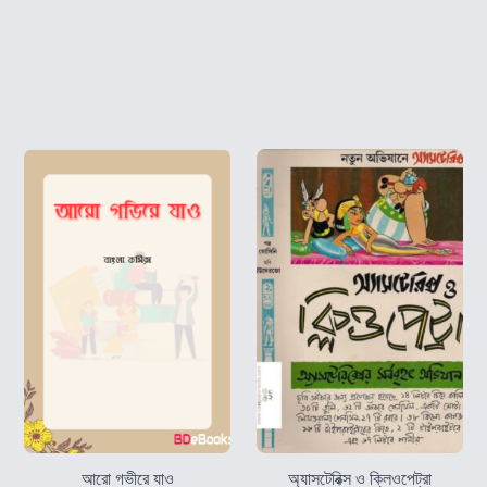
আরো গভীরে যাও
অ্যাসটেরিক্স ও ক্লিওপেট্রা