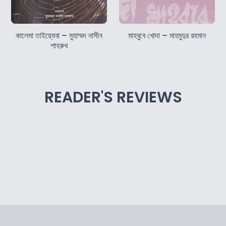
কালেমা তাইয়্যেবা – মুহাম্মদ নাসীন
মাহবুবে খোদা – মাহমুদুর রহমান
শাহরুখ
READER'S REVIEWS