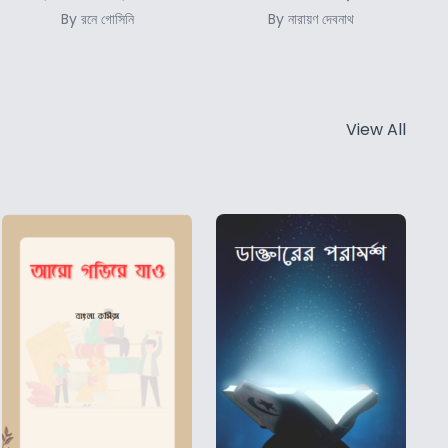
By রনে গোসিনি
By নারায়ণ দেবনাথ
View All