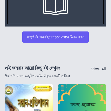
সম্পুর্ণ বই অনলাইনে পড়তে এখানে ক্লিক করুণ
এই জনরার আরো কিছু বই দেখুনঃ
View All
শীর্ষ ডাউনলোড করা/টপ রেটেড ইবুকের একটি তালিকা