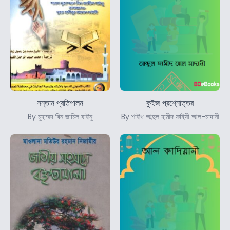
সন্তান প্রতিপালন
কুইজ প্রশ্নোত্তর
By মুহাম্মদ বিন জামিল যাইনু
By শাইখ আব্দুল হামীদ ফাইযী আল-মাদানী