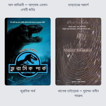
আল কাদিয়ানী – আল্লামা এহসান
ডাক্তারের পরামর্শ
এলাহী জহির
জুরাসিক পার্ক
কালেমা তাইয়্যেবা – মুহাম্মদ নাসীন
শাহরুখ