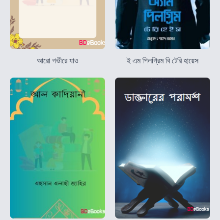
আরো গভীরে যাও
ই এম পিলগ্রিম বি টেরি হায়েস