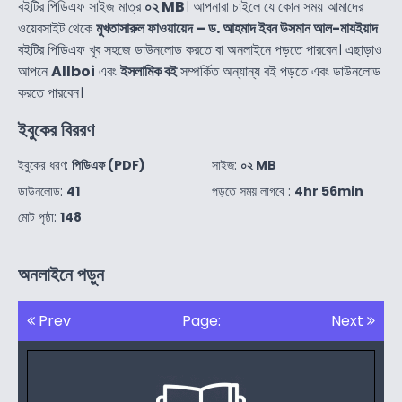
বইটির পিডিএফ সাইজ মাত্র
০২ MB
। আপনারা চাইলে যে কোন সময় আমাদের
ওয়েবসাইট থেকে
মুখতাসারুল ফাওয়ায়েদ – ড. আহমাদ ইবন উসমান আল-মাযইয়াদ
বইটির পিডিএফ খুব সহজে ডাউনলোড করতে বা অনলাইনে পড়তে পারবেন। এছাড়াও
আপনে
Allboi
এবং
ইসলামিক বই
সম্পর্কিত অন্যান্য বই পড়তে এবং ডাউনলোড
করতে পারবেন।
ইবুকের বিররণ
ইবুকের ধরণ:
পিডিএফ (PDF)
সাইজ:
০২ MB
ডাউনলোড:
41
পড়তে সময় লাগবে :
4hr 56min
মোট পৃষ্ঠা:
148
অনলাইনে পড়ুন
Prev
Page:
Next