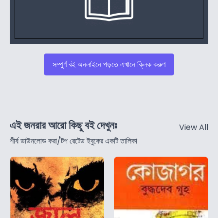
সম্পুর্ণ বই অনলাইনে পড়তে এখানে ক্লিক করুণ
এই জনরার আরো কিছু বই দেখুনঃ
View All
শীর্ষ ডাউনলোড করা/টপ রেটেড ইবুকের একটি তালিকা