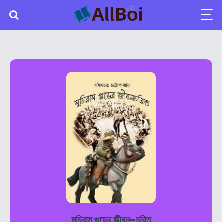
মুচিরাম গুড়ের জীবন-চরিত