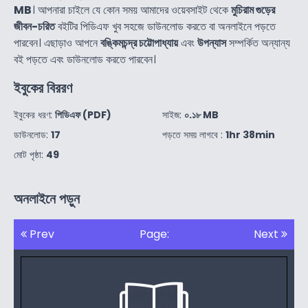
MB
। আপনারা চাইলে যে কোন সময় আমাদের ওয়েবসাইট থেকে
মুচিরাম গুড়ের
জীবন-চরিত
বইটির পিডিএফ খুব সহজে ডাউনলোড করতে বা অনলাইনে পড়তে
পারবেন। এছাড়াও আপনে
বঙ্কিমচন্দ্র চট্টোপাধ্যায়
এবং
উপন্যাস
সম্পর্কিত অন্যান্য
বই পড়তে এবং ডাউনলোড করতে পারবেন।
ইবুকের বিররণ
ইবুকের ধরণ:
পিডিএফ (PDF)
সাইজ:
০.১৮ MB
ডাউনলোড:
17
পড়তে সময় লাগবে :
1hr 38min
মোট পৃষ্ঠা:
49
অনলাইনে পড়ুন
Prev
Page:
Next