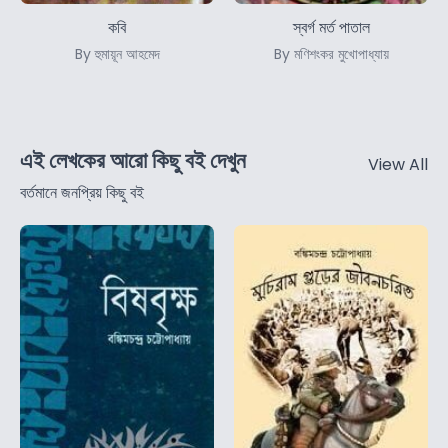
কবি
স্বর্গ মর্ত পাতাল
By হুমায়ূন আহমেদ
By মণিশংকর মুখোপাধ্যায়
এই লেখকের আরো কিছু বই দেখুন
View All
বর্তমানে জনপ্রিয় কিছু বই