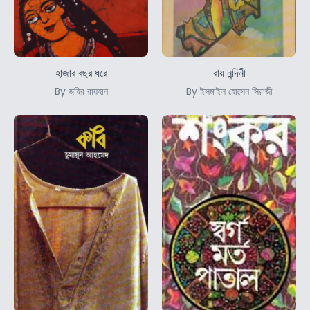
হাজার বছর ধরে
রায় নন্দিনী
By জহির রায়হান
By ইসমাইল হোসেন সিরাজী