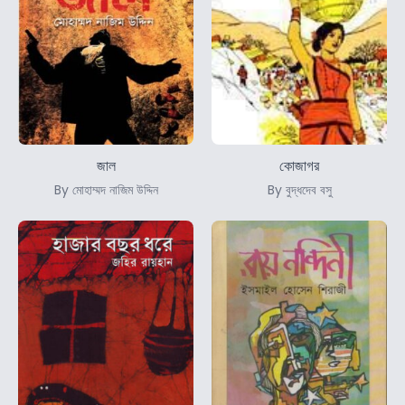
জাল
কোজাগর
By মোহাম্মদ নাজিম উদ্দিন
By বুদ্ধদেব বসু