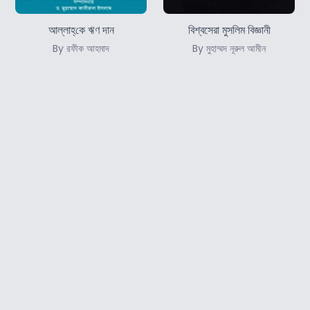
আল্লাহ্‌কে ঋণ দান
বিশ্বসেরা মুসলিম বিজ্ঞানী
By রফীক আহমাদ
By মুহাম্মদ নূরুল আমীন