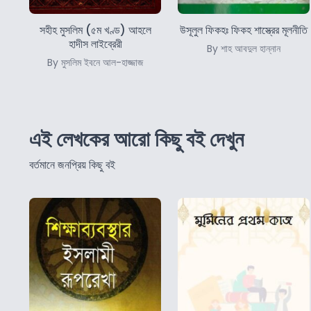
সহীহ মুসলিম (৫ম খণ্ড) আহলে
উসূলুল ফিকহঃ ফিকহ শাস্ত্রের মূলনীতি
হাদীস লাইব্রেরী
By শাহ আবদুল হান্নান
By মুসলিম ইবনে আল-হাজ্জাজ
এই লেখকের আরো কিছু বই দেখুন
বর্তমানে জনপ্রিয় কিছু বই