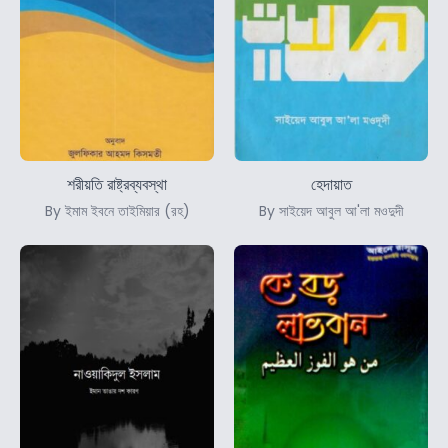
শরীয়তি রাষ্ট্রব্যবস্থা
হেদায়াত
By ইমাম ইবনে তাইমিয়ার (রহ)
By সাইয়েদ আবুল আ'লা মওদুদী