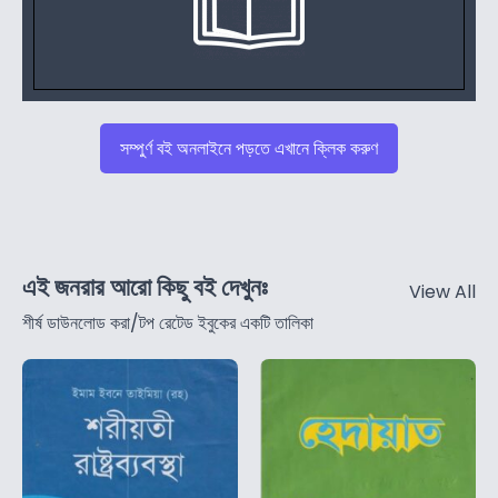
সম্পুর্ণ বই অনলাইনে পড়তে এখানে ক্লিক করুণ
এই জনরার আরো কিছু বই দেখুনঃ
View All
শীর্ষ ডাউনলোড করা/টপ রেটেড ইবুকের একটি তালিকা