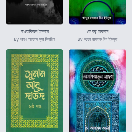
নাওয়াকিদুল ইসলাম
কে বড় লাভবান
By শাইখ আহমাদ মুসা জিবরিল
By আব্দুর রাযযাক বিন ইউসুফ