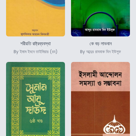
শরীয়তি রাষ্ট্রব্যবস্থা
কে বড় লাভবান
By ইমাম ইবনে তাইমিয়ার (রহ)
By আব্দুর রাযযাক বিন ইউসুফ