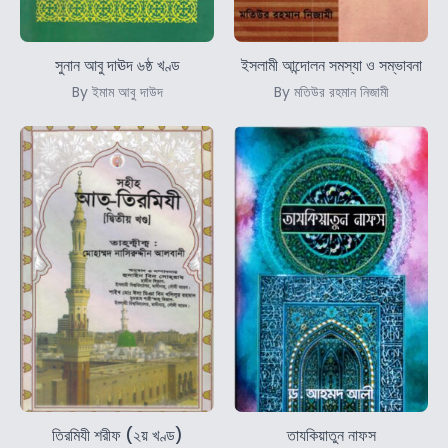
সুনান আবু দাঊদ ৬ষ্ঠ খণ্ড
ইসলামী আন্দোলন সমস্যা ও সম্ভাবনা
By ইমাম আবু দাউদ
By মতিউর রহমান নিজামী
তিরমিযী শরীফ (২য় খণ্ড)
তাযকিয়াতুন নাফস