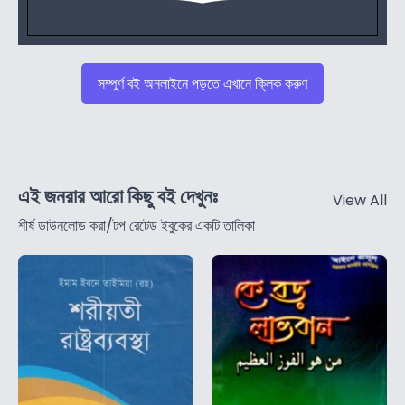
সম্পুর্ণ বই অনলাইনে পড়তে এখানে ক্লিক করুণ
এই জনরার আরো কিছু বই দেখুনঃ
View All
শীর্ষ ডাউনলোড করা/টপ রেটেড ইবুকের একটি তালিকা