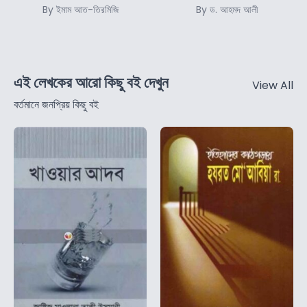
By ইমাম আত-তিরমিজি
By ড. আহমদ আলী
এই লেখকের আরো কিছু বই দেখুন
View All
বর্তমানে জনপ্রিয় কিছু বই