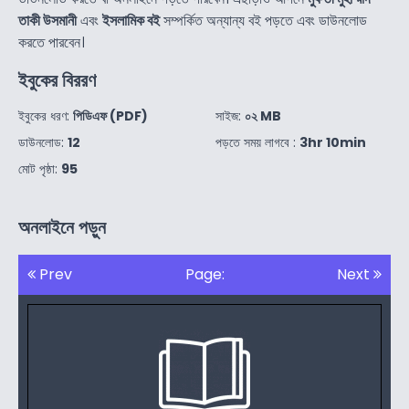
তাকী উসমানী
এবং
ইসলামিক বই
সম্পর্কিত অন্যান্য বই পড়তে এবং ডাউনলোড
করতে পারবেন।
ইবুকের বিররণ
ইবুকের ধরণ:
পিডিএফ (PDF)
সাইজ:
০২ MB
ডাউনলোড:
12
পড়তে সময় লাগবে :
3hr 10min
মোট পৃষ্ঠা:
95
অনলাইনে পড়ুন
Prev
Page:
Next