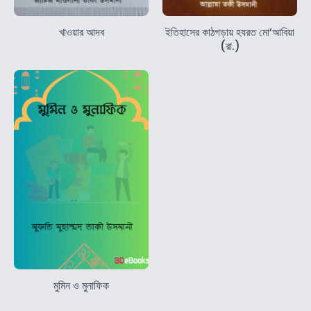
খাওয়ার আদব
ইতিহাসের কাঠগড়ায় হযরত মো’আবিয়া
(রা.)
মুমিন ও মুনাফিক