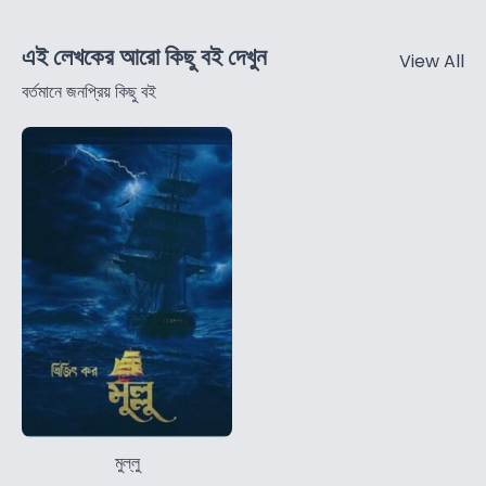
এই লেখকের আরো কিছু বই দেখুন
View All
বর্তমানে জনপ্রিয় কিছু বই
মুল্লু