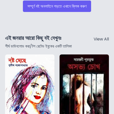
সম্পুর্ণ বই অনলাইনে পড়তে এখানে ক্লিক করুণ
এই জনরার আরো কিছু বই দেখুনঃ
View All
শীর্ষ ডাউনলোড করা/টপ রেটেড ইবুকের একটি তালিকা