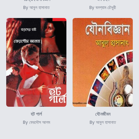
By আবুল হাসানাত
By ঘনশ্যাম চৌধুরী
হট গার্ল
যৌনজীবন
By ফেরদৌস আলম
By আবুল হাসানাত