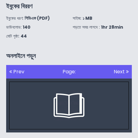
ইবুকের বিররণ
ইবুকের ধরণ:
পিডিএফ (PDF)
সাইজ:
১ MB
ডাউনলোড:
140
পড়তে সময় লাগবে :
1hr 28min
মোট পৃষ্ঠা:
44
অনলাইনে পড়ুন
Prev
Page:
Next