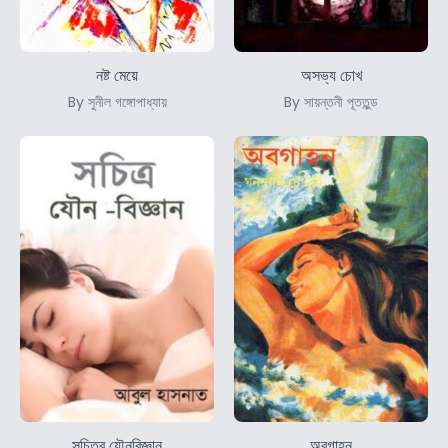
নষ্ট মেয়ে
অসভ্য চোখ
By সুনীল গঙ্গোপাধ্যায়
By সায়ন্তনী পূততুন্ড
সচিত্র যৌনবিজ্ঞান
অবগাহন