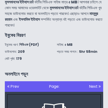
মুসলমানদের ইতিহাস চর্চা
বইটির পিডিএফ সাইজ মাত্র
৫ MB
। আপনারা চাইলে যে
কোন সময় আমাদের ওয়েবসাইট থেকে
মুসলমানদের ইতিহাস চর্চা
বইটির পিডিএফ খুব
সহজে ডাউনলোড করতে বা অনলাইনে পড়তে পারবেন। এছাড়াও আপনে
মাহবুবুর
রহমান
এবং
ইসলামিক ইতিহাস
সম্পর্কিত অন্যান্য বই পড়তে এবং ডাউনলোড করতে
পারবেন।
ইবুকের বিররণ
ইবুকের ধরণ:
পিডিএফ (PDF)
সাইজ:
৫ MB
ডাউনলোড:
209
পড়তে সময় লাগবে :
5hr 58min
মোট পৃষ্ঠা:
179
অনলাইনে পড়ুন
Prev
Page:
Next