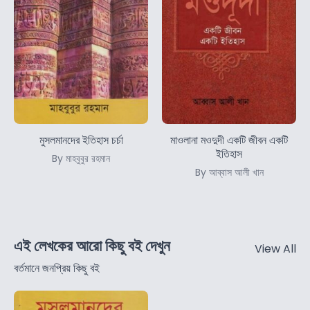
মুসলমানদের ইতিহাস চর্চা
মাওলানা মওদুদী একটি জীবন একটি
ইতিহাস
By মাহবুবুর রহমান
By আব্বাস আলী খান
এই লেখকের আরো কিছু বই দেখুন
View All
বর্তমানে জনপ্রিয় কিছু বই