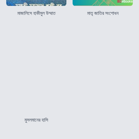
মাজালিসে হাকীমুল উম্মাত
মাতৃ জাতির সংশোধন
মুসলমানের হাসি