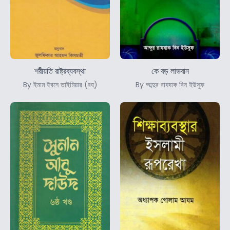
শরীয়তি রাষ্ট্রব্যবস্থা
কে বড় লাভবান
By ইমাম ইবনে তাইমিয়ার (রহ)
By আব্দুর রাযযাক বিন ইউসুফ