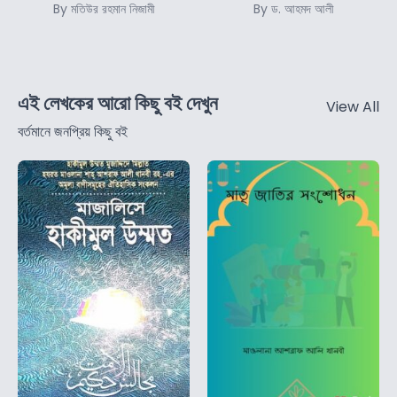
By মতিউর রহমান নিজামী
By ড. আহমদ আলী
এই লেখকের আরো কিছু বই দেখুন
View All
বর্তমানে জনপ্রিয় কিছু বই