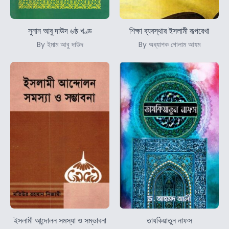
সুনান আবু দাঊদ ৬ষ্ঠ খণ্ড
শিক্ষা ব্যবস্থার ইসলামী রূপরেখা
By ইমাম আবু দাউদ
By অধ্যাপক গোলাম আযম
ইসলামী আন্দোলন সমস্যা ও সম্ভাবনা
তাযকিয়াতুন নাফস