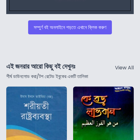
সম্পুর্ণ বই অনলাইনে পড়তে এখানে ক্লিক করুণ
এই জনরার আরো কিছু বই দেখুনঃ
View All
শীর্ষ ডাউনলোড করা/টপ রেটেড ইবুকের একটি তালিকা