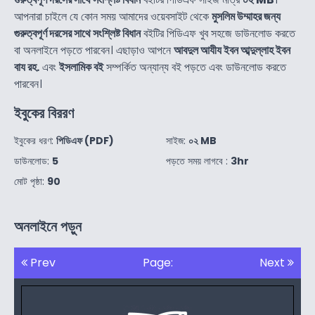
আপনারা চাইলে যে কোন সময় আমাদের ওয়েবসাইট থেকে
মুসলিম উম্মাহর জন্য
গুরুত্বপূর্ণ দরসের সাথে সংশ্লিষ্ট বিধান
বইটির পিডিএফ খুব সহজে ডাউনলোড করতে
বা অনলাইনে পড়তে পারবেন। এছাড়াও আপনে
আবদুল আযীয ইবন আব্দুল্লাহ ইবন
বায রহ.
এবং
ইসলামিক বই
সম্পর্কিত অন্যান্য বই পড়তে এবং ডাউনলোড করতে
পারবেন।
ইবুকের বিররণ
ইবুকের ধরণ:
পিডিএফ (PDF)
সাইজ:
০২ MB
ডাউনলোড:
5
পড়তে সময় লাগবে :
3hr
মোট পৃষ্ঠা:
90
অনলাইনে পড়ুন
Prev
Page:
Next