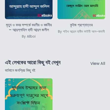
মৃত্যু ও কবর সম্পর্কে করণীয় ও বর্জনীয়
কুইজ প্রশ্নোত্তর
– আব্দুল্লাহিল হাদী আব্দুল জলীল
By শাইখ আব্দুল হামীদ ফাইযী আল-মাদানী
By Allboi
এই লেখকের আরো কিছু বই দেখুন
View All
বর্তমানে জনপ্রিয় কিছু বই