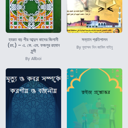
হযরত বড় পীর আব্দুল কাদের জিলানী
সন্তান প্রতিপালন
(রহ.) – এ. কে. এম. ফজলুর রহমান
By মুহাম্মদ বিন জামিল যাইনু
মুন্সী
By Allboi