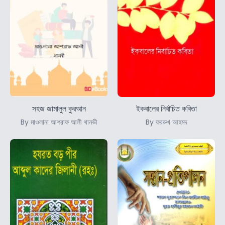
সহজ জামালুল কুরআন
ইকবালের নির্বাচিত কবিতা
By মাওলানা আশরাফ আলী থানভী
By ফররুখ আহমদ