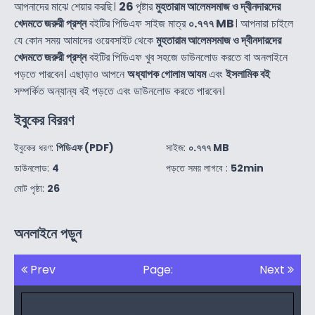
আপনাদের মাঝে শেয়ার করছি।
26
পৃষ্টার
মুহতারাম আলেমসমাজ ও দ্বীনদারদের
খেদমতে জরুরী প্রশ্ন
বইটির পিডিএফ সাইজ মাত্র
০.৭৭৭ MB
। আপনারা চাইলে
যে কোন সময় আমাদের ওয়েবসাইট থেকে
মুহতারাম আলেমসমাজ ও দ্বীনদারদের
খেদমতে জরুরী প্রশ্ন
বইটির পিডিএফ খুব সহজে ডাউনলোড করতে বা অনলাইনে
পড়তে পারবেন। এছাড়াও আপনে
অধ্যাপক গোলাম আযম
এবং
ইসলামিক বই
সম্পর্কিত অন্যান্য বই পড়তে এবং ডাউনলোড করতে পারবেন।
ইবুকের বিররণ
ইবুকের ধরণ:
পিডিএফ (PDF)
সাইজ:
০.৭৭৭ MB
ডাউনলোড:
4
পড়তে সময় লাগবে :
52min
মোট পৃষ্ঠা:
26
অনলাইনে পড়ুন
Prev
Page:
Next