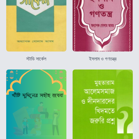
স্টাডি সার্কেল
ইসলাম ও গণতন্ত্র