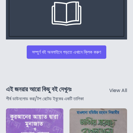
সম্পুর্ণ বই অনলাইনে পড়তে এখানে ক্লিক করুণ
এই জনরার আরো কিছু বই দেখুনঃ
View All
শীর্ষ ডাউনলোড করা/টপ রেটেড ইবুকের একটি তালিকা