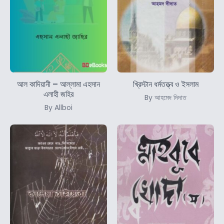
আল কাদিয়ানী – আল্লামা এহসান
খ্রিস্টান ধর্মতত্ত্ব ও ইসলাম
এলাহী জহির
By আহমেদ দিদাত
By Allboi