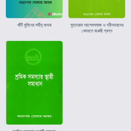
খাঁটি মুমিনের সহীহ্ জযবা
মুহতারাম আলেমসমাজ ও দ্বীনদারদের
খেদমতে জরুরী প্রশ্ন