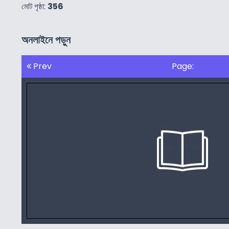
মোট পৃষ্ঠা:
356
অনলাইনে পড়ুন
Prev
Page: