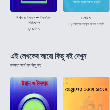
ঈমান ও ইসলাম – ইসলামিক
হেদায়াত
ফাউন্ডেশন
By সাইয়েদ আবুল আ'লা মওদুদী
By Allboi
এই লেখকের আরো কিছু বই দেখুন
বর্তমানে জনপ্রিয় কিছু বই