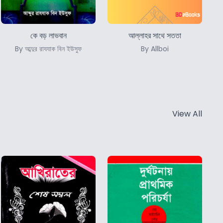
কে বড় লাভবান
আল্লাহর সাথে সততা
By আব্দুর রাযযাক বিন ইউসুফ
By Allboi
View All