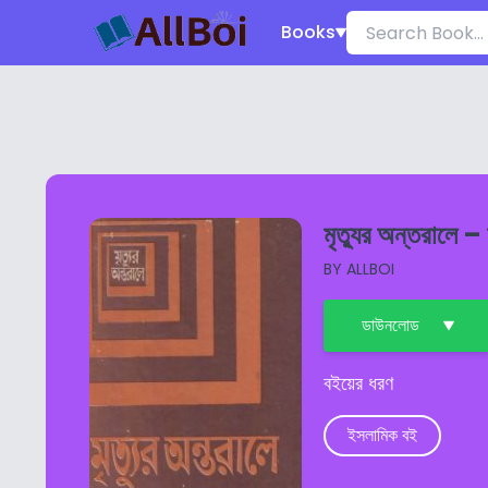
Books
মৃত্যুর অন্তরালে –
BY
ALLBOI
ডাউনলোড
বইয়ের ধরণ
ইসলামিক বই