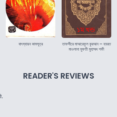
বাৎস্যায়ন কামসূত্র
তাফসীরে মাআরেফুল কুরআন – হযরত
মাওলানা মুফতী মুহাম্মদ শফী
READER'S REVIEWS
ী.