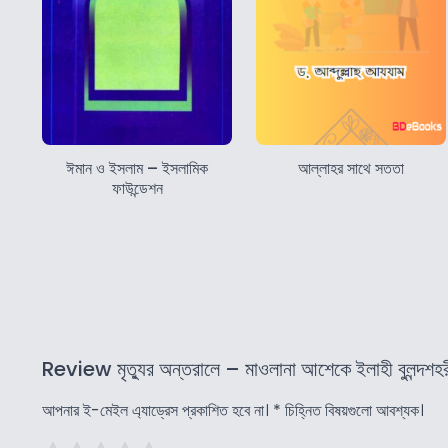
ঈমান ও ইসলাম – ইসলামিক
আল্লাহর সাথে সততা
ফাউন্ডেশন
Review মৃত্যুর অন্তরালে – মাওলানা আশেকে ইলাহী বুলন্দশহর
আপনার ই-মেইল এ্যাড্রেস প্রকাশিত হবে না।
*
চিহ্নিত বিষয়গুলো আবশ্যক।