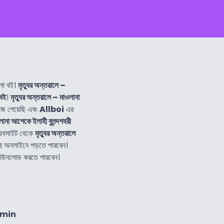
লা বই।
মৃত্যুর অন্তরালে –
বই
।
মৃত্যুর অন্তরালে – মাওলানা
জে পেয়েছি এবং
Allboi
এর
লানা আশেকে ইলাহী বুলন্দশহরী
য়েবসাইট থেকে
মৃত্যুর অন্তরালে
া অনলাইনে পড়তে পারবেন।
 ডাউনলোড করতে পারবেন।
2min