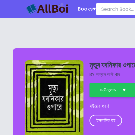
Books
মৃত্যু যবনিকার ওপার
BY
আব্বাস আলী খান
ডাউনলোড
বইয়ের ধরণ
ইসলামিক বই