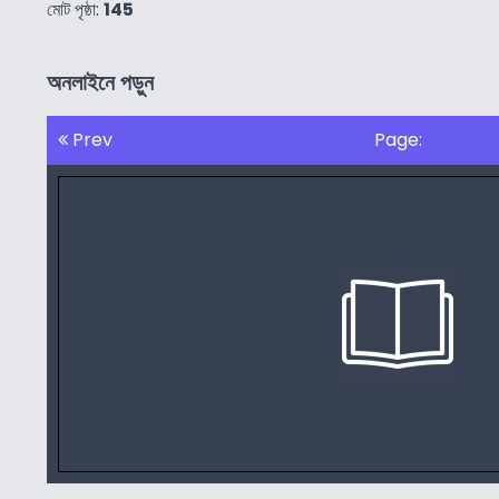
মোট পৃষ্ঠা:
145
অনলাইনে পড়ুন
Prev
Page: