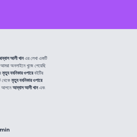
ব্বাস আলী খান
এর লেখা একটি
মরা অনলাইনে খুজে পেয়েছি
ার
মৃত্যু যবনিকার ওপারে
বইটির
ট থেকে
মৃত্যু যবনিকার ওপারে
াও আপনে
আব্বাস আলী খান
এবং
0min