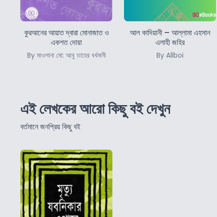
কুরআনের আয়াত দ্বারা মোনাজাত ও
আল কাদিয়ানী – আল্লামা এহসান
একশত দোয়া
এলাহী জহির
By মাওলানা মো: আবু তাহের বর্ধমানী
By Allboi
এই লেখকের আরো কিছু বই দেখুন
বর্তমানে জনপ্রিয় কিছু বই