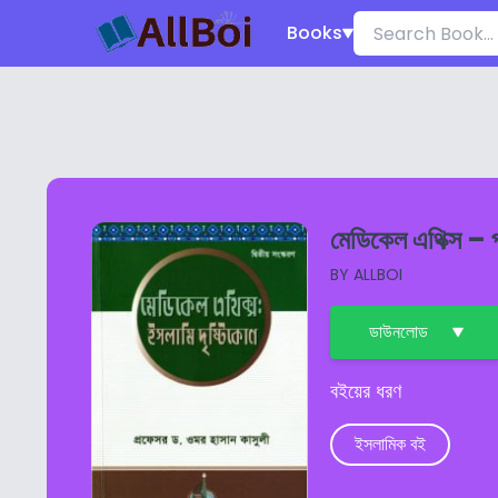
Books
মেডিকেল এথিক্স – 
BY
ALLBOI
ডাউনলোড
বইয়ের ধরণ
ইসলামিক বই