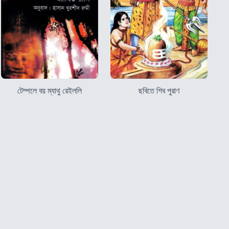
টেম্পলে বয় ম্যাথু রেইললি
ছবিতে শিব পুরাণ