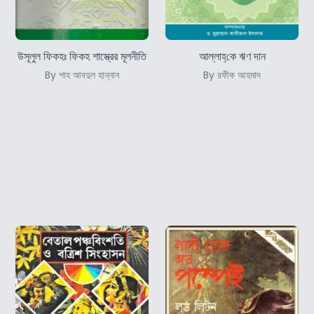
উসূলুল ফিকহঃ ফিকহ শাস্ত্রের মূলনীতি
আল্লাহ্‌কে ঋণ দান
By শাহ আবদুল হান্নান
By রফীক আহমাদ