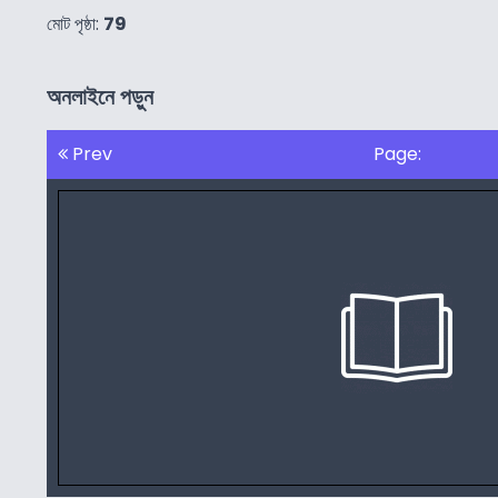
মোট পৃষ্ঠা:
79
অনলাইনে পড়ুন
Prev
Page: