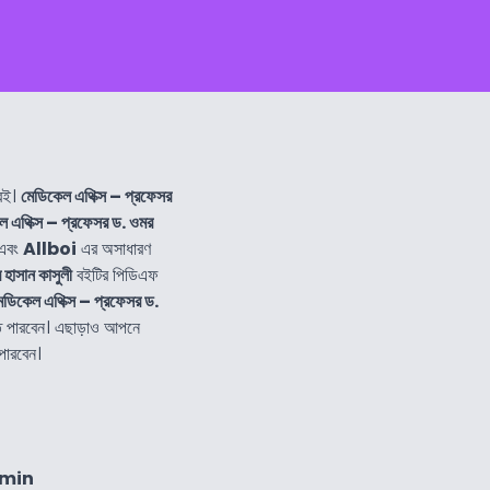
বই।
মেডিকেল এথিক্স – প্রফেসর
ল এথিক্স – প্রফেসর ড. ওমর
 এবং
Allboi
এর অসাধারণ
হাসান কাসুলী
বইটির পিডিএফ
েডিকেল এথিক্স – প্রফেসর ড.
ে পারবেন। এছাড়াও আপনে
পারবেন।
8min