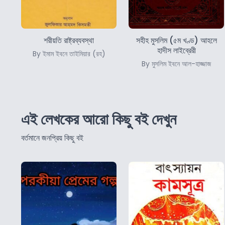
শরীয়তি রাষ্ট্রব্যবস্থা
সহীহ মুসলিম (৫ম খণ্ড) আহলে
হাদীস লাইব্রেরী
By ইমাম ইবনে তাইমিয়ার (রহ)
By মুসলিম ইবনে আল-হাজ্জাজ
এই লেখকের আরো কিছু বই দেখুন
বর্তমানে জনপ্রিয় কিছু বই