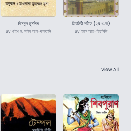
হিসনুল মুসলিম
তিরমিযী শরীফ (২য় খণ্ড)
By শাইখ ড. সাইদ আল-কাহতানি
By ইমাম আত-তিরমিজি
View All