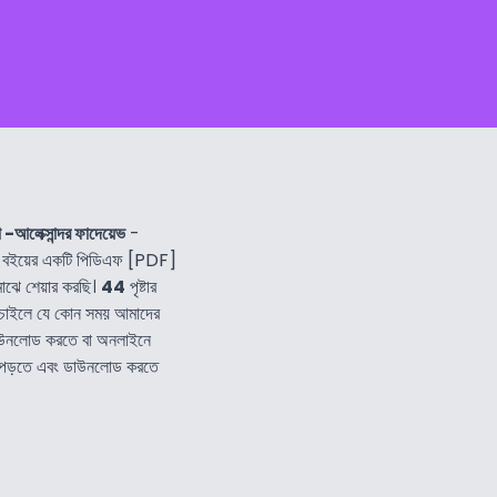
 -আলেক্সান্দর ফাদেয়েভ
-
বইয়ের একটি পিডিএফ [PDF]
াঝে শেয়ার করছি।
44
পৃষ্টার
 চাইলে যে কোন সময় আমাদের
াউনলোড করতে বা অনলাইনে
বই পড়তে এবং ডাউনলোড করতে