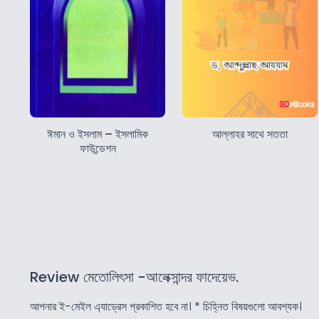
ঈমান ও ইসলাম – ইসলামিক
আল্লাহর সাথে সততা
ফাউন্ডেশন
Review মেতোলিৎসা -আলেক্সান্দর ফাদেয়েভ.
আপনার ই-মেইল এ্যাড্রেস প্রকাশিত হবে না।
*
চিহ্নিত বিষয়গুলো আবশ্যক।