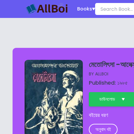
Books
মেতোলিৎসা -আলেক্স
BY
ALLBOI
Published: ১৯৮৫
ডাউনলোড
বইয়ের ধরণ
অনুবাদ বই