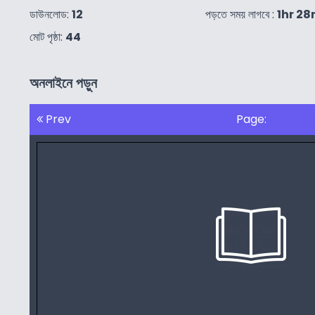
ডাউনলোড:
12
পড়তে সময় লাগবে :
1hr 28
মোট পৃষ্ঠা:
44
অনলাইনে পড়ুন
Prev
Page: