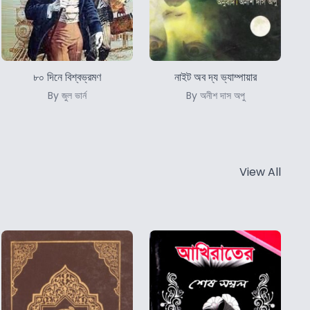
৮০ দিনে বিশ্বভ্রমণ
নাইট অব দ্য ভ্যাম্পায়ার
By জুল ভার্ন
By অনীশ দাস অপু
View All