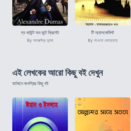
দ্য কাউন্ট অব মন্টে ক্রিস্টো
টি অ্যালকেমিস্ট
By আলেক্সঁদ্র দ্যুমা
By পাওলো কোয়েলহো
এই লেখকের আরো কিছু বই দেখুন
বর্তমানে জনপ্রিয় কিছু বই