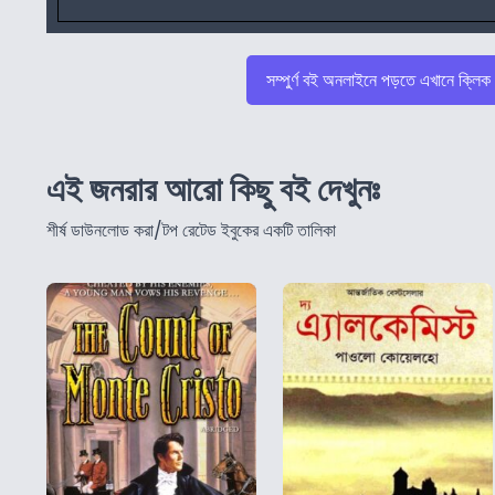
সম্পুর্ণ বই অনলাইনে পড়তে এখানে ক্লিক
এই জনরার আরো কিছু বই দেখুনঃ
শীর্ষ ডাউনলোড করা/টপ রেটেড ইবুকের একটি তালিকা