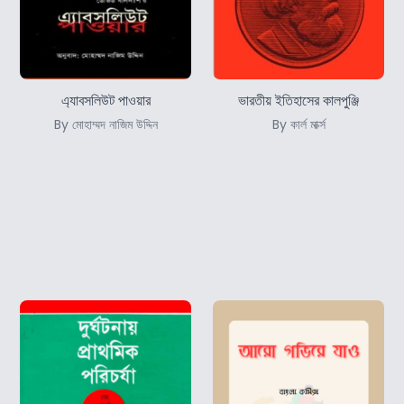
এ্যাবসলিউট পাওয়ার
ভারতীয় ইতিহাসের কালপুঞ্জি
By মোহাম্মদ নাজিম উদ্দিন
By কার্ল মার্ক্স