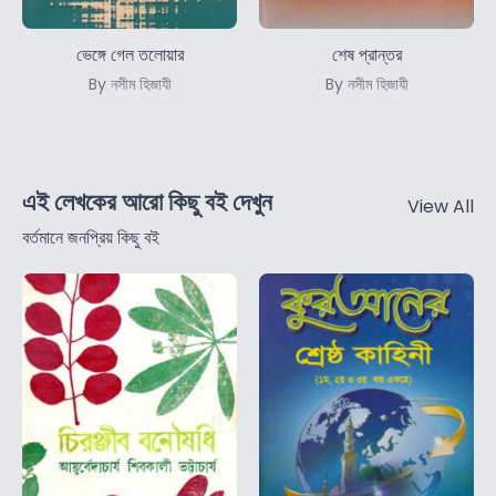
ভেঙ্গে গেল তলোয়ার
শেষ প্রান্তর
By নসীম হিজাযী
By নসীম হিজাযী
এই লেখকের আরো কিছু বই দেখুন
View All
বর্তমানে জনপ্রিয় কিছু বই