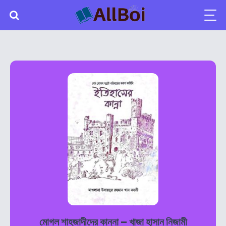
মোগল শাহজাদীদের কান্না – খাজা হাসান নিজামী