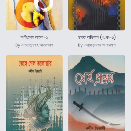
অনিঃশেষ আলো-১
ভারত অভিযান (খণ্ড-৩)
By এনায়েতুল্লাহ আলতামাশ
By এনায়েতুল্লাহ আলতামাশ