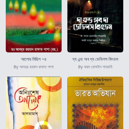
আলোর মিছিল -৪
দ্য এন্ড অব দ্য ডেভিলস কিংডম
By আবদুর রহমান রাফাত পাশা
By করম হোসাইন শাহরাহি