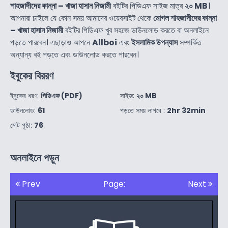
শাহজাদীদের কান্না – খাজা হাসান নিজামী
বইটির পিডিএফ সাইজ মাত্র
২০ MB
।
আপনারা চাইলে যে কোন সময় আমাদের ওয়েবসাইট থেকে
মোগল শাহজাদীদের কান্না
– খাজা হাসান নিজামী
বইটির পিডিএফ খুব সহজে ডাউনলোড করতে বা অনলাইনে
পড়তে পারবেন। এছাড়াও আপনে
Allboi
এবং
ইসলামিক উপন্যাস
সম্পর্কিত
অন্যান্য বই পড়তে এবং ডাউনলোড করতে পারবেন।
ইবুকের বিররণ
ইবুকের ধরণ:
পিডিএফ (PDF)
সাইজ:
২০ MB
ডাউনলোড:
61
পড়তে সময় লাগবে :
2hr 32min
মোট পৃষ্ঠা:
76
অনলাইনে পড়ুন
Prev
Page:
Next