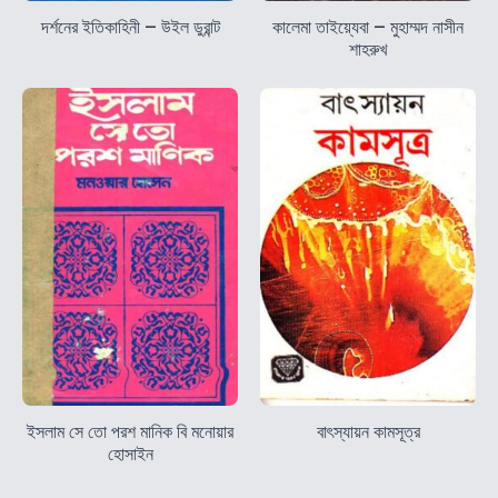
দর্শনের ইতিকাহিনী – উইল ডুরান্ট
কালেমা তাইয়্যেবা – মুহাম্মদ নাসীন
শাহরুখ
ইসলাম সে তো পরশ মানিক বি মনোয়ার
বাৎস্যায়ন কামসূত্র
হোসাইন