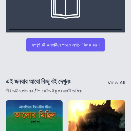
সম্পুর্ণ বই অনলাইনে পড়তে এখানে ক্লিক করুণ
এই জনরার আরো কিছু বই দেখুনঃ
View All
শীর্ষ ডাউনলোড করা/টপ রেটেড ইবুকের একটি তালিকা