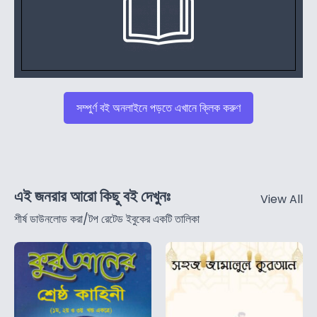
সম্পুর্ণ বই অনলাইনে পড়তে এখানে ক্লিক করুণ
এই জনরার আরো কিছু বই দেখুনঃ
View All
শীর্ষ ডাউনলোড করা/টপ রেটেড ইবুকের একটি তালিকা