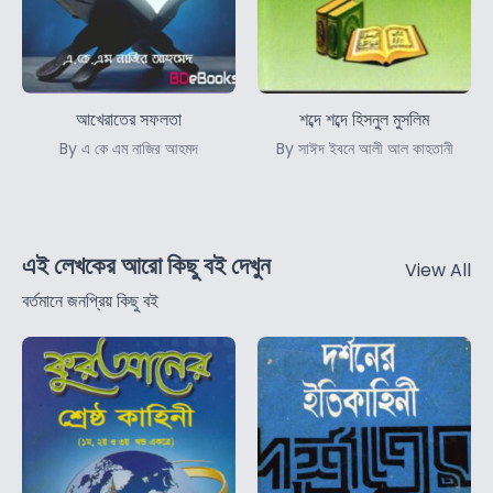
আখেরাতের সফলতা
শব্দে শব্দে হিসনুল মুসলিম
By এ কে এম নাজির আহমদ
By সাঈদ ইবনে আলী আল কাহতানী
এই লেখকের আরো কিছু বই দেখুন
View All
বর্তমানে জনপ্রিয় কিছু বই