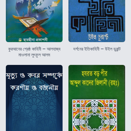
কুরআনের শ্রেষ্ঠ কাহিনী – আলহাজ্ব
দর্শনের ইতিকাহিনী – উইল ডুরান্ট
মাওলানা লুৎফুল আলম