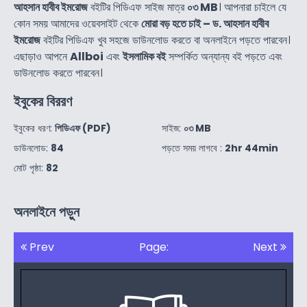
আহসান হাবীব ইমরোজ
বইটির পিডিএফ সাইজ মাত্র
০৩ MB
। আপনারা চাইলে যে
কোন সময় আমাদের ওয়েবসাইট থেকে
মোরা বড় হতে চাই – ড. আহসান হাবীব
ইমরোজ
বইটির পিডিএফ খুব সহজে ডাউনলোড করতে বা অনলাইনে পড়তে পারবেন।
এছাড়াও আপনে
Allboi
এবং
ইসলামিক বই
সম্পর্কিত অন্যান্য বই পড়তে এবং
ডাউনলোড করতে পারবেন।
ইবুকের বিররণ
ইবুকের ধরণ:
পিডিএফ (PDF)
সাইজ:
০৩ MB
ডাউনলোড:
84
পড়তে সময় লাগবে :
2hr 44min
মোট পৃষ্ঠা:
82
অনলাইনে পড়ুন
Prev
Page:
Next