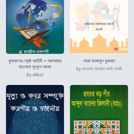
কুরআনের শ্রেষ্ঠ কাহিনী – আলহাজ্ব
সহজ জামালুল কুরআন
মাওলানা লুৎফুল আলম
By মাওলানা আশরাফ আলী থানভী
By Allboi