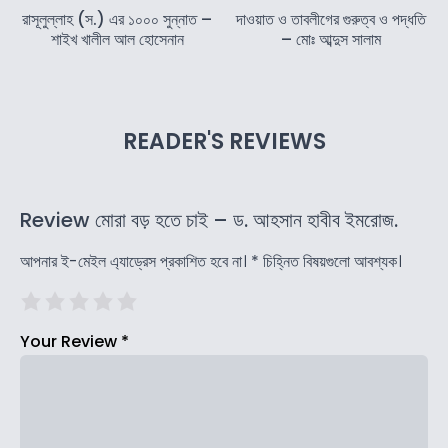
রাসূলুল্লাহ (স.) এর ১০০০ সুন্নাত –
দাওয়াত ও তাবলীগের গুরুত্ব ও পদ্ধতি
শাইখ খালীল আল হোসেনান
– মোঃ আব্দুস সালাম
READER'S REVIEWS
Review মোরা বড় হতে চাই – ড. আহসান হাবীব ইমরোজ.
আপনার ই-মেইল এ্যাড্রেস প্রকাশিত হবে না।
*
চিহ্নিত বিষয়গুলো আবশ্যক।
Your Review
*