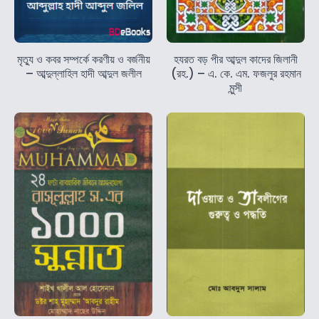
মৃত্যু ও কবর সম্পর্কে করণীয় ও বর্জনীয়
হযরত বড় পীর আব্দুল কাদের জিলানী
– আব্দুল্লাহিল হাদী আব্দুল জলীল
(রহ.) – এ. কে. এম. ফজলুর রহমান
মুন্সী