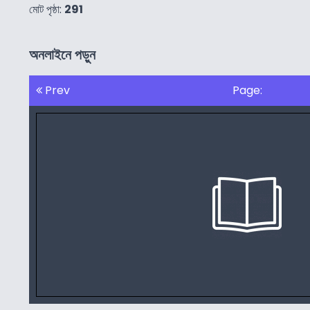
মোট পৃষ্ঠা:
291
অনলাইনে পড়ুন
Prev
Page: