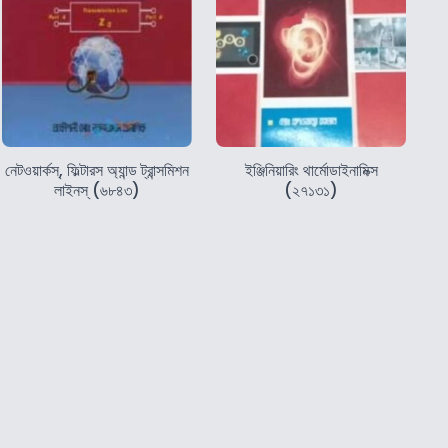
নেটওয়ার্কস্‌, ফিল্টারস অ্যান্ড ট্রান্সমিশন
ইঞ্জিনিয়ারিং থার্মোডাইনামিক্স
লাইনস্‌ (৬৮৪৩)
(২৭১৩১)