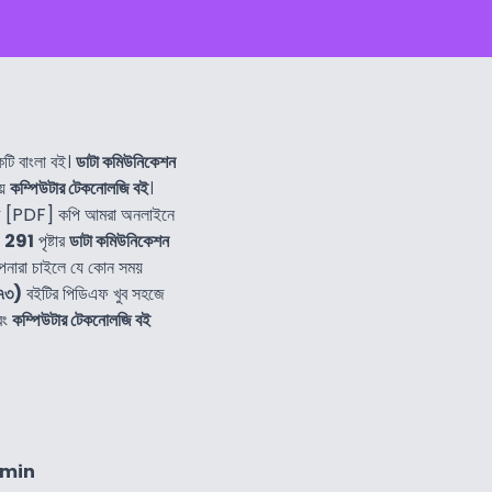
ি বাংলা বই।
ডাটা কমিউনিকেশন
িয়
কম্পিউটার টেকনোলজি বই
।
ফ [PDF] কপি আমরা অনলাইনে
।
291
পৃষ্টার
ডাটা কমিউনিকেশন
পনারা চাইলে যে কোন সময়
৬৭৩)
বইটির পিডিএফ খুব সহজে
বং
কম্পিউটার টেকনোলজি বই
2min