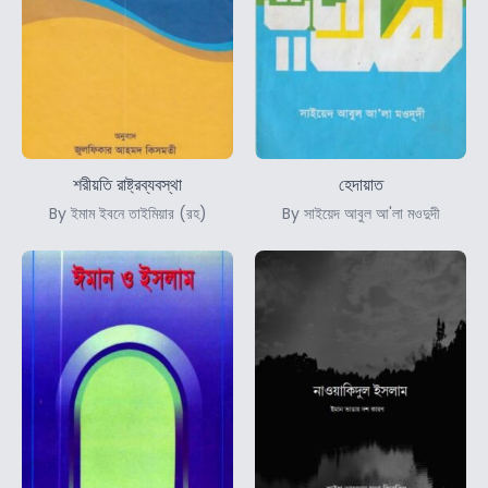
শরীয়তি রাষ্ট্রব্যবস্থা
হেদায়াত
By ইমাম ইবনে তাইমিয়ার (রহ)
By সাইয়েদ আবুল আ'লা মওদুদী