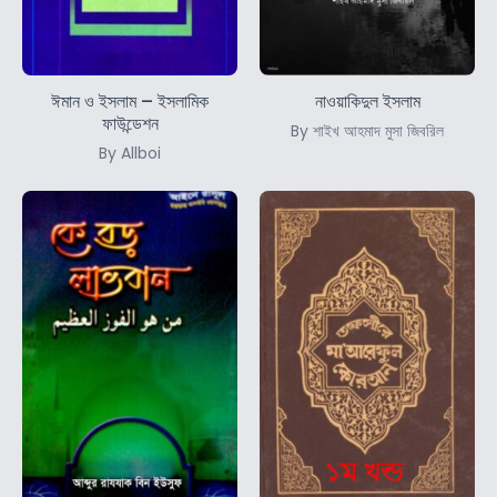
ঈমান ও ইসলাম – ইসলামিক
নাওয়াকিদুল ইসলাম
ফাউন্ডেশন
By শাইখ আহমাদ মুসা জিবরিল
By Allboi