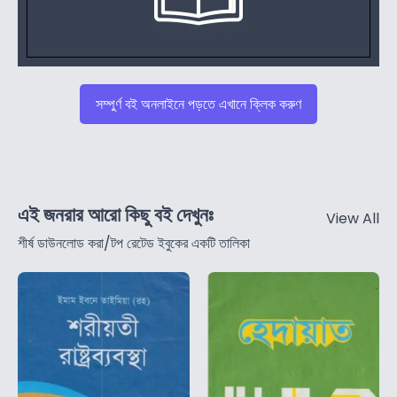
সম্পুর্ণ বই অনলাইনে পড়তে এখানে ক্লিক করুণ
এই জনরার আরো কিছু বই দেখুনঃ
View All
শীর্ষ ডাউনলোড করা/টপ রেটেড ইবুকের একটি তালিকা