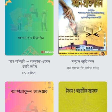
আল কাদিয়ানী – আল্লামা এহসান
সন্তান প্রতিপালন
এলাহী জহির
By মুহাম্মদ বিন জামিল যাইনু
By Allboi