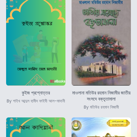
কুইজ প্রশ্নোত্তর
মাওলানা মতিউর রহমান নিজামীর জাতীয়
সংসদে বক্তৃতামালা
By শাইখ আব্দুল হামীদ ফাইযী আল-মাদানী
By মতিউর রহমান নিজামী