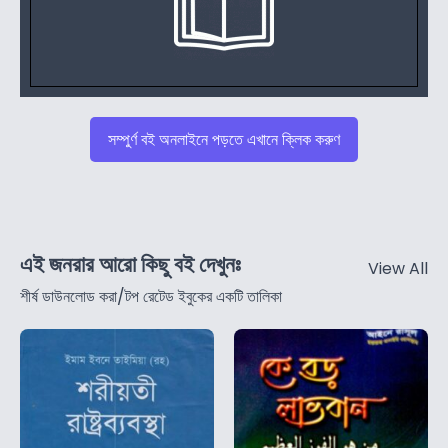
সম্পুর্ণ বই অনলাইনে পড়তে এখানে ক্লিক করুণ
এই জনরার আরো কিছু বই দেখুনঃ
View All
শীর্ষ ডাউনলোড করা/টপ রেটেড ইবুকের একটি তালিকা