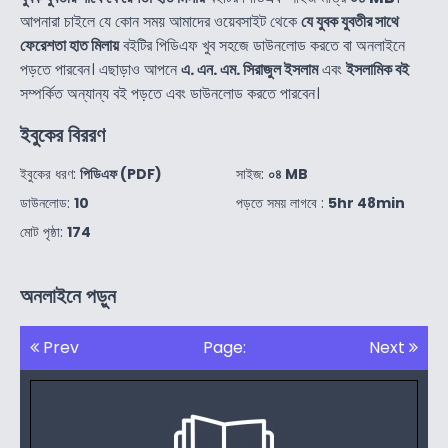
আপনারা চাইলে যে কোন সময় আমাদের ওয়েবসাইট থেকে
যে যুবক যুবতীর সাথে
ফেরেশতা হাত মিলায়
বইটির পিডিএফ খুব সহজে ডাউনলোড করতে বা অনলাইনে
পড়তে পারবেন। এছাড়াও আপনে
এ. এন. এম. সিরাজুল ইসলাম
এবং
ইসলামিক বই
সম্পর্কিত অন্যান্য বই পড়তে এবং ডাউনলোড করতে পারবেন।
ইবুকের বিররণ
ইবুকের ধরণ:
পিডিএফ (PDF)
সাইজ:
০৪ MB
ডাউনলোড:
10
পড়তে সময় লাগবে :
5hr 48min
মোট পৃষ্ঠা:
174
অনলাইনে পড়ুন
Prev
Page:
Next