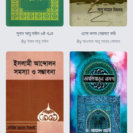
সুনান আবু দাঊদ ৬ষ্ঠ খণ্ড
এসো কলম মেরামত করি
By ইমাম আবু দাউদ
By মাওলানা আবু তাহের মেসবাহ