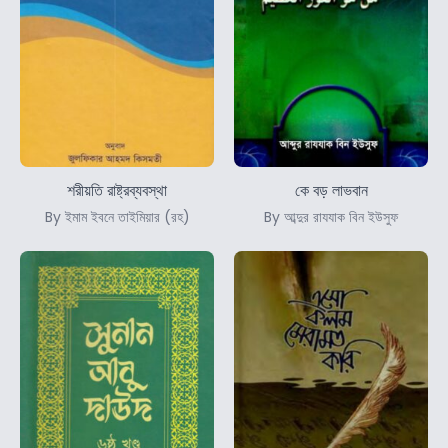
শরীয়তি রাষ্ট্রব্যবস্থা
কে বড় লাভবান
By ইমাম ইবনে তাইমিয়ার (রহ)
By আব্দুর রাযযাক বিন ইউসুফ