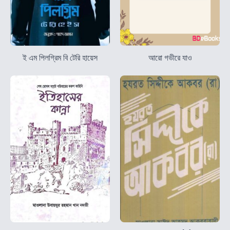
ই এম পিলগ্রিম বি টেরি হায়েস
আরো গভীরে যাও