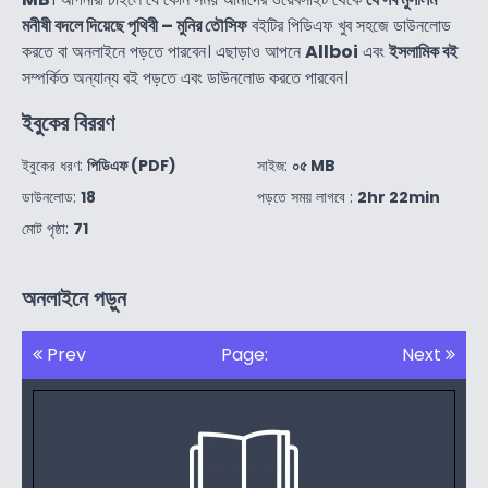
মনীষী বদলে দিয়েছে পৃথিবী – মুনির তৌসিফ
বইটির পিডিএফ খুব সহজে ডাউনলোড
করতে বা অনলাইনে পড়তে পারবেন। এছাড়াও আপনে
Allboi
এবং
ইসলামিক বই
সম্পর্কিত অন্যান্য বই পড়তে এবং ডাউনলোড করতে পারবেন।
ইবুকের বিররণ
ইবুকের ধরণ:
পিডিএফ (PDF)
সাইজ:
০৫ MB
ডাউনলোড:
18
পড়তে সময় লাগবে :
2hr 22min
মোট পৃষ্ঠা:
71
অনলাইনে পড়ুন
Prev
Page:
Next