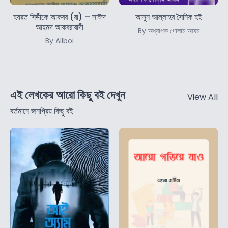
হযরত সিদ্দীকে আকবর (রা) – সাঈদ
আসুন আল্লাহর সৈনিক হই
আহমদ আকবরাবাদী
By অধ্যাপক গোলাম আযম
By Allboi
এই লেখকের আরো কিছু বই দেখুন
View All
বর্তমানে জনপ্রিয় কিছু বই