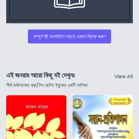
সম্পুর্ণ বই অনলাইনে পড়তে এখানে ক্লিক করুণ
এই জনরার আরো কিছু বই দেখুনঃ
View All
শীর্ষ ডাউনলোড করা/টপ রেটেড ইবুকের একটি তালিকা