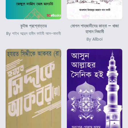
কুইজ প্রশ্নোত্তর
মোগল শাহজাদীদের কান্না – খাজা
হাসান নিজামী
By শাইখ আব্দুল হামীদ ফাইযী আল-মাদানী
By Allboi