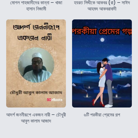
মোগল শাহজাদীদের কান্না – খাজা
হযরত সিদ্দীকে আকবর (রা) – সাঈদ
হাসান নিজামী
আহমদ আকবরাবাদী
আদর্শ জননীরূপে একজন নারী – চৌধুরী
৬টি পরকীয়া প্রেমের গল্প
আবুল কালাম আজাদ