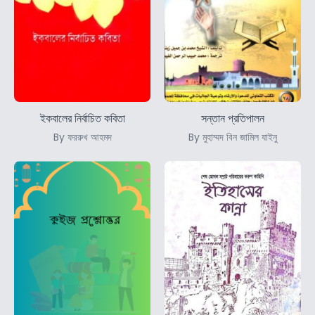
ইকবালের নির্বাচিত কবিতা
সন্তান প্রতিপালন
By ফররুখ আহমদ
By মুহাম্মদ বিন জামিল যাইনু