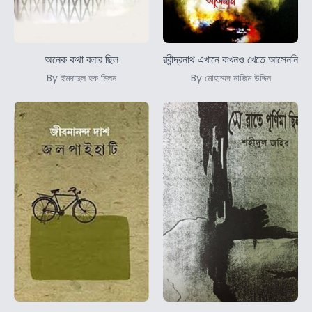
অনেক কথা বলার ছিল
রবীন্দ্রনাথ এখানে কখনও খেতে আসেননি
By ইমদাদুল হক মিলন
By মোহাম্মদ নাজিম উদ্দিন