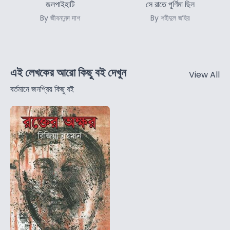
জলপাইহাটি
সে রাতে পূর্ণিমা ছিল
By জীবনানন্দ দাশ
By শহীদুল জহির
এই লেখকের আরো কিছু বই দেখুন
View All
বর্তমানে জনপ্রিয় কিছু বই