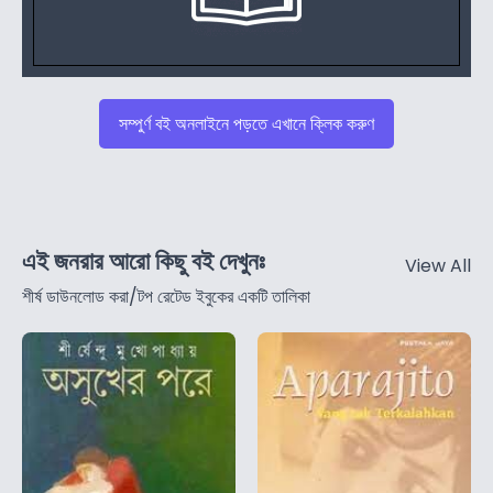
সম্পুর্ণ বই অনলাইনে পড়তে এখানে ক্লিক করুণ
এই জনরার আরো কিছু বই দেখুনঃ
View All
শীর্ষ ডাউনলোড করা/টপ রেটেড ইবুকের একটি তালিকা