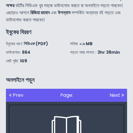
অক্ষর
বইটির পিডিএফ খুব সহজে ডাউনলোড করতে বা অনলাইনে পড়তে পারবেন।
এছাড়াও আপনে
রিজিয়া রহমান
এবং
উপন্যাস
সম্পর্কিত অন্যান্য বই পড়তে এবং
ডাউনলোড করতে পারবেন।
ইবুকের বিররণ
ইবুকের ধরণ:
পিডিএফ (PDF)
সাইজ:
০.৬ MB
ডাউনলোড:
664
পড়তে সময় লাগবে :
3hr 38min
মোট পৃষ্ঠা:
109
অনলাইনে পড়ুন
Prev
Page:
Next