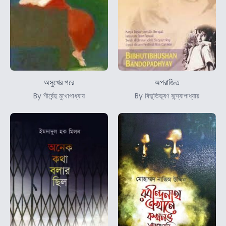
অসুখের পরে
অপরাজিত
By শীর্ষেন্দু মুখোপাধ্যায়
By বিভূতিভূষণ বন্দ্যোপাধ্যায়