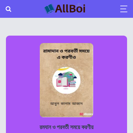
রমযান ও পরবর্তী সময়ে করণীয়