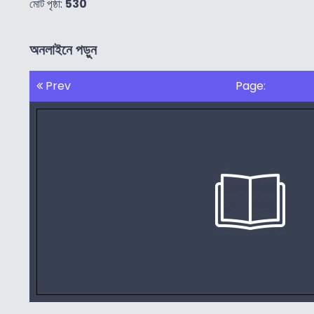
মোট পৃষ্ঠা:
530
অনলাইনে পড়ুন
Prev
Page: