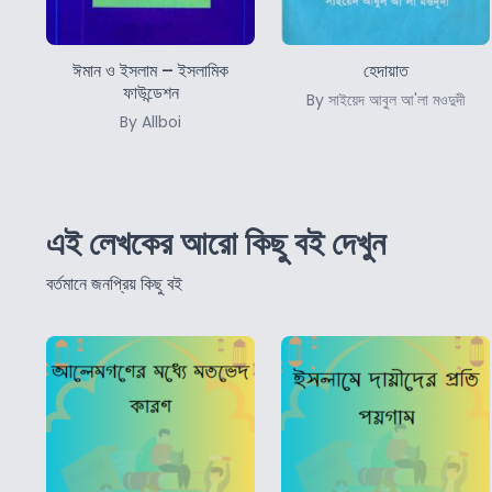
ঈমান ও ইসলাম – ইসলামিক
হেদায়াত
ফাউন্ডেশন
By সাইয়েদ আবুল আ'লা মওদুদী
By Allboi
এই লেখকের আরো কিছু বই দেখুন
বর্তমানে জনপ্রিয় কিছু বই