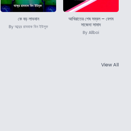
কে বড় লাভবান
আখিরাতের শেষ সম্বল – বেগম
সাজেদা সামাদ
By আব্দুর রাযযাক বিন ইউসুফ
By Allboi
View All