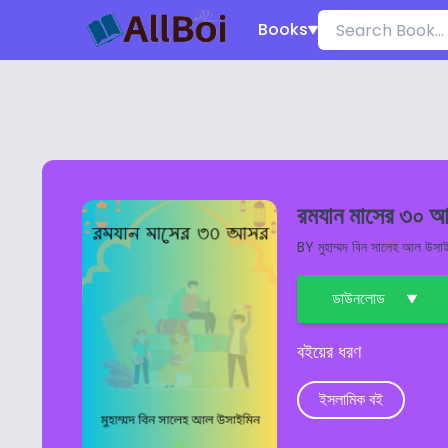
Books
রমযান মাসের ৩০ 
BY
মুহাম্মদ বিন সালেহ আল উসা
ডাউনলোড
বইয়ের ধরণ
ইসলামিক বই