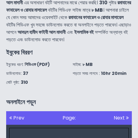
আল মাদানী
এর অসাধারণ বইটি আপনাদের মাঝে শেয়ার করছি।
310
পৃষ্টার
রমাযানের
ফাযায়েল ও রোযার মাসায়েল
বইটির পিডিএফ সাইজ মাত্র
৮ MB
। আপনারা চাইলে
যে কোন সময় আমাদের ওয়েবসাইট থেকে
রমাযানের ফাযায়েল ও রোযার মাসায়েল
বইটির পিডিএফ খুব সহজে ডাউনলোড করতে বা অনলাইনে পড়তে পারবেন। এছাড়াও
আপনে
আবদুল হামীদ ফাইযী আল মাদানী
এবং
ইসলামিক বই
সম্পর্কিত অন্যান্য বই
পড়তে এবং ডাউনলোড করতে পারবেন।
ইবুকের বিররণ
ইবুকের ধরণ:
পিডিএফ (PDF)
সাইজ:
৮ MB
ডাউনলোড:
37
পড়তে সময় লাগবে :
10hr 20min
মোট পৃষ্ঠা:
310
অনলাইনে পড়ুন
Prev
Page:
Next