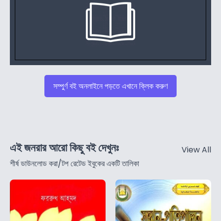
সম্পুর্ণ বই অনলাইনে পড়তে এখানে ক্লিক করুণ
এই জনরার আরো কিছু বই দেখুনঃ
View All
শীর্ষ ডাউনলোড করা/টপ রেটেড ইবুকের একটি তালিকা