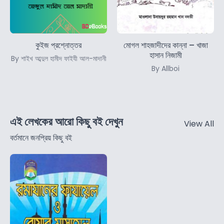
কুইজ প্রশ্নোত্তর
মোগল শাহজাদীদের কান্না – খাজা
হাসান নিজামী
By শাইখ আব্দুল হামীদ ফাইযী আল-মাদানী
By Allboi
এই লেখকের আরো কিছু বই দেখুন
View All
বর্তমানে জনপ্রিয় কিছু বই