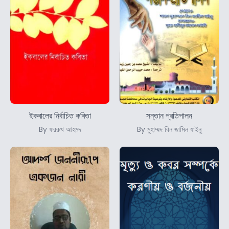
ইকবালের নির্বাচিত কবিতা
সন্তান প্রতিপালন
By ফররুখ আহমদ
By মুহাম্মদ বিন জামিল যাইনু