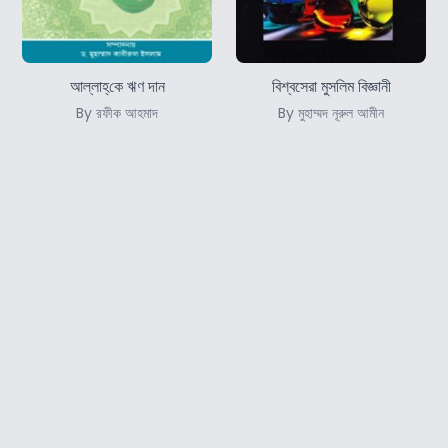
আল্লাহ্‌কে ঋণ দান
বিশ্বসেরা মুসলিম বিজ্ঞানী
By রফীক আহমাদ
By মুহাম্মদ নূরুল আমীন