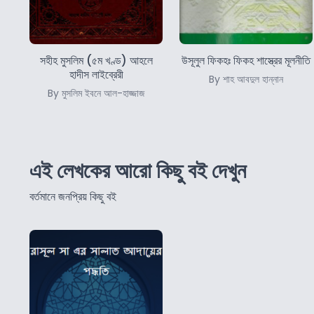
সহীহ মুসলিম (৫ম খণ্ড) আহলে
উসূলুল ফিকহঃ ফিকহ শাস্ত্রের মূলনীতি
হাদীস লাইব্রেরী
By শাহ আবদুল হান্নান
By মুসলিম ইবনে আল-হাজ্জাজ
এই লেখকের আরো কিছু বই দেখুন
বর্তমানে জনপ্রিয় কিছু বই