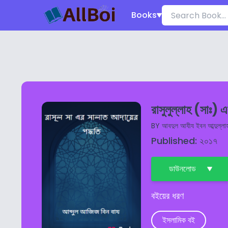
Books
রাসুলুল্লাহ (সাঃ) 
BY
আবদুল আযীয ইবন আব্দুল্লা
Published: ২০১৭
ডাউনলোড
বইয়ের ধরণ
ইসলামিক বই