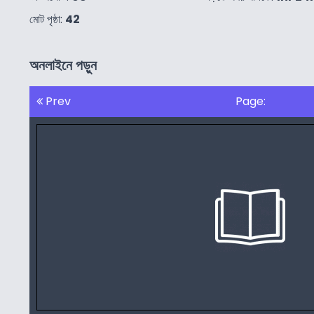
মোট পৃষ্ঠা:
42
অনলাইনে পড়ুন
Prev
Page: