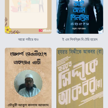
আরো গভীরে যাও
ই এম পিলগ্রিম বি টেরি হায়েস