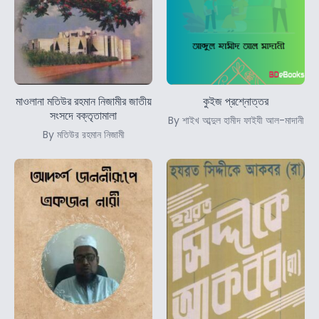
মাওলানা মতিউর রহমান নিজামীর জাতীয়
কুইজ প্রশ্নোত্তর
সংসদে বক্তৃতামালা
By শাইখ আব্দুল হামীদ ফাইযী আল-মাদানী
By মতিউর রহমান নিজামী