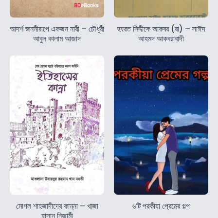
আদর্শ জননীরূপে একজন নারী – চৌধুরী
হযরত সিদ্দীকে আকবর (রা) – সাঈদ
আবুল কালাম আজাদ
আহমদ আকবরাবাদী
মোগল শাহজাদীদের কান্না – খাজা
৬টি পরকীয়া প্রেমের গল্প
হাসান নিজামী