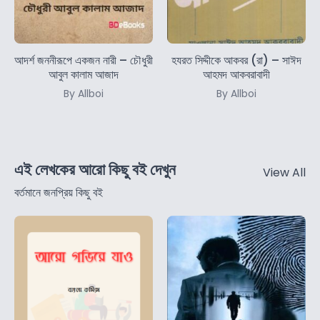
আদর্শ জননীরূপে একজন নারী – চৌধুরী
হযরত সিদ্দীকে আকবর (রা) – সাঈদ
আবুল কালাম আজাদ
আহমদ আকবরাবাদী
By Allboi
By Allboi
এই লেখকের আরো কিছু বই দেখুন
View All
বর্তমানে জনপ্রিয় কিছু বই