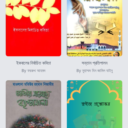
ইকবালের নির্বাচিত কবিতা
সন্তান প্রতিপালন
By ফররুখ আহমদ
By মুহাম্মদ বিন জামিল যাইনু