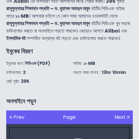
এবং
Allboi
এর অসাধারণ বইটি আপনাদের মাঝে শেয়ার করছি।
395
পৃষ্টার
রাসূলুল্লাহর শিক্ষাদান পদ্ধতি – ড. মুহাম্মদ আবদুল মাবুদ
বইটির পিডিএফ সাইজ
মাত্র
১০ MB
। আপনারা চাইলে যে কোন সময় আমাদের ওয়েবসাইট থেকে
রাসূলুল্লাহর শিক্ষাদান পদ্ধতি – ড. মুহাম্মদ আবদুল মাবুদ
বইটির পিডিএফ খুব সহজে
ডাউনলোড করতে বা অনলাইনে পড়তে পারবেন। এছাড়াও আপনে
Allboi
এবং
ইসলামিক বই
সম্পর্কিত অন্যান্য বই পড়তে এবং ডাউনলোড করতে পারবেন।
ইবুকের বিররণ
ইবুকের ধরণ:
পিডিএফ (PDF)
সাইজ:
১০ MB
ডাউনলোড:
2
পড়তে সময় লাগবে :
13hr 10min
মোট পৃষ্ঠা:
395
অনলাইনে পড়ুন
Prev
Page:
Next