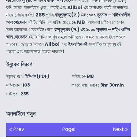
এর ১০০০ সুন্নাত – শাইখ খালীল আল হোসেনান
বইয়ের একটি পিডিএফ [PDF]
কপি আমরা অনলাইনে খুজে পেয়েছি এবং
Allboi
এর অসাধারণ বইটি আপনাদের
মাঝে শেয়ার করছি।
285
পৃষ্টার
রাসূলুল্লাহ (স.) এর ১০০০ সুন্নাত – শাইখ খালীল
আল হোসেনান
বইটির পিডিএফ সাইজ মাত্র
১৯ MB
। আপনারা চাইলে যে কোন
সময় আমাদের ওয়েবসাইট থেকে
রাসূলুল্লাহ (স.) এর ১০০০ সুন্নাত – শাইখ খালীল
আল হোসেনান
বইটির পিডিএফ খুব সহজে ডাউনলোড করতে বা অনলাইনে পড়তে
পারবেন। এছাড়াও আপনে
Allboi
এবং
ইসলামিক বই
সম্পর্কিত অন্যান্য বই
পড়তে এবং ডাউনলোড করতে পারবেন।
ইবুকের বিররণ
ইবুকের ধরণ:
পিডিএফ (PDF)
সাইজ:
১৯ MB
ডাউনলোড:
108
পড়তে সময় লাগবে :
9hr 30min
মোট পৃষ্ঠা:
285
অনলাইনে পড়ুন
Prev
Page:
Next