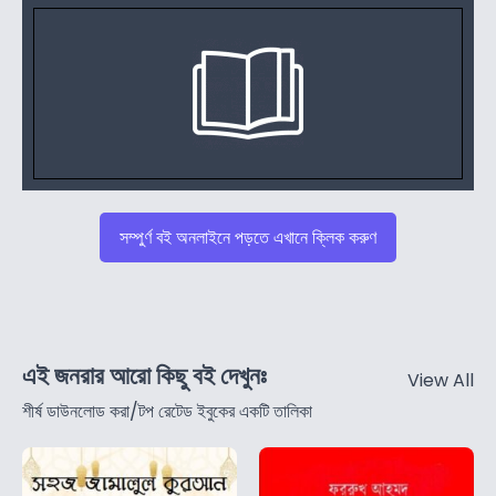
সম্পুর্ণ বই অনলাইনে পড়তে এখানে ক্লিক করুণ
এই জনরার আরো কিছু বই দেখুনঃ
View All
শীর্ষ ডাউনলোড করা/টপ রেটেড ইবুকের একটি তালিকা