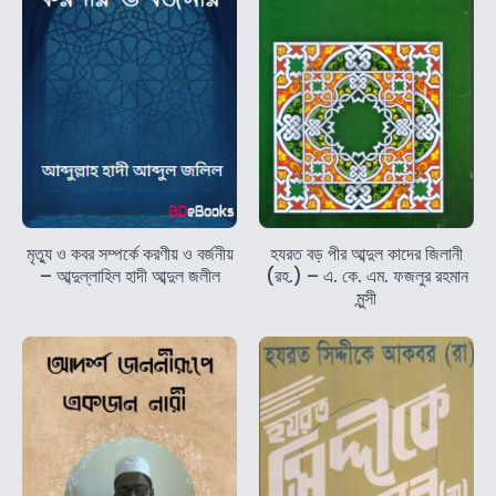
মৃত্যু ও কবর সম্পর্কে করণীয় ও বর্জনীয়
হযরত বড় পীর আব্দুল কাদের জিলানী
– আব্দুল্লাহিল হাদী আব্দুল জলীল
(রহ.) – এ. কে. এম. ফজলুর রহমান
মুন্সী