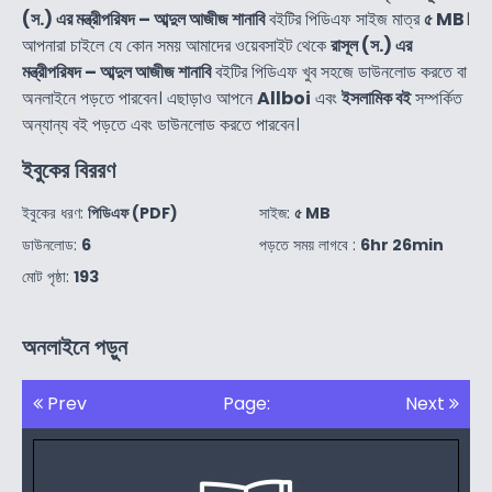
(স.) এর মন্ত্রীপরিষদ – আব্দুল আজীজ শানাবি
বইটির পিডিএফ সাইজ মাত্র
৫ MB
।
আপনারা চাইলে যে কোন সময় আমাদের ওয়েবসাইট থেকে
রাসূল (স.) এর
মন্ত্রীপরিষদ – আব্দুল আজীজ শানাবি
বইটির পিডিএফ খুব সহজে ডাউনলোড করতে বা
অনলাইনে পড়তে পারবেন। এছাড়াও আপনে
Allboi
এবং
ইসলামিক বই
সম্পর্কিত
অন্যান্য বই পড়তে এবং ডাউনলোড করতে পারবেন।
ইবুকের বিররণ
ইবুকের ধরণ:
পিডিএফ (PDF)
সাইজ:
৫ MB
ডাউনলোড:
6
পড়তে সময় লাগবে :
6hr 26min
মোট পৃষ্ঠা:
193
অনলাইনে পড়ুন
Prev
Page:
Next