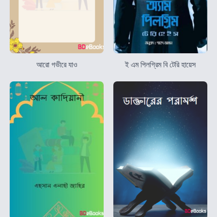
আরো গভীরে যাও
ই এম পিলগ্রিম বি টেরি হায়েস