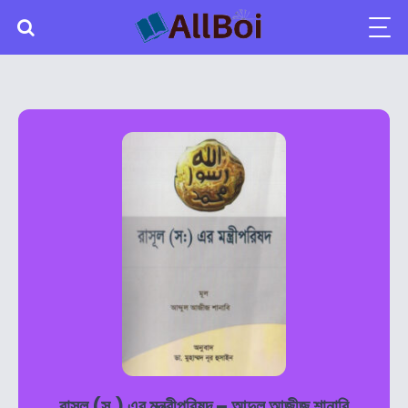
রাসূল (স.) এর মন্ত্রীপরিষদ – আব্দুল আজীজ শানাবি