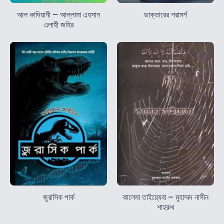
আল কাদিয়ানী – আল্লামা এহসান
ডাক্তারের পরামর্শ
এলাহী জহির
জুরাসিক পার্ক
কালেমা তাইয়্যেবা – মুহাম্মদ নাসীন
শাহরুখ