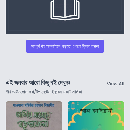
সম্পুর্ণ বই অনলাইনে পড়তে এখানে ক্লিক করুণ
এই জনরার আরো কিছু বই দেখুনঃ
View All
শীর্ষ ডাউনলোড করা/টপ রেটেড ইবুকের একটি তালিকা