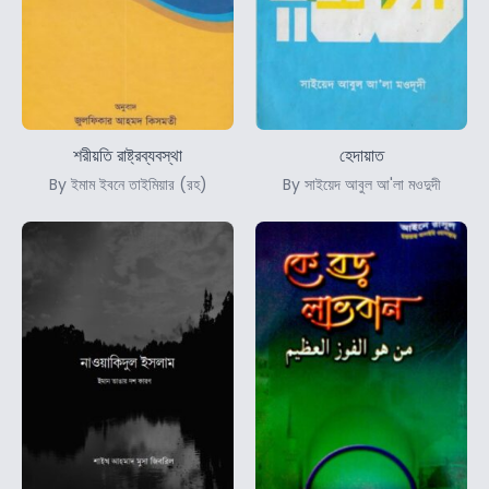
শরীয়তি রাষ্ট্রব্যবস্থা
হেদায়াত
By ইমাম ইবনে তাইমিয়ার (রহ)
By সাইয়েদ আবুল আ'লা মওদুদী