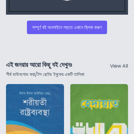
সম্পুর্ণ বই অনলাইনে পড়তে এখানে ক্লিক করুণ
এই জনরার আরো কিছু বই দেখুনঃ
View All
শীর্ষ ডাউনলোড করা/টপ রেটেড ইবুকের একটি তালিকা