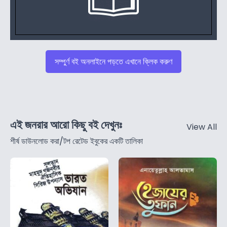
সম্পুর্ণ বই অনলাইনে পড়তে এখানে ক্লিক করুণ
এই জনরার আরো কিছু বই দেখুনঃ
View All
শীর্ষ ডাউনলোড করা/টপ রেটেড ইবুকের একটি তালিকা