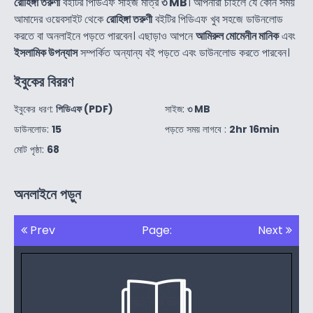
রোহিঙ্গা তরুণী
বইটির পিডিএফ সাইজ মাত্র
৩ MB
। আপনারা চাইলে যে কোন সময়
আমাদের ওয়েবসাইট থেকে
রোহিঙ্গা তরুণী
বইটির পিডিএফ খুব সহজে ডাউনলোড
করতে বা অনলাইনে পড়তে পারবেন। এছাড়াও আপনে
আমিরুল মোমেনীন মানিক
এবং
ইসলামিক উপন্যাস
সম্পর্কিত অন্যান্য বই পড়তে এবং ডাউনলোড করতে পারবেন।
ইবুকের বিররণ
ইবুকের ধরণ:
পিডিএফ (PDF)
সাইজ:
৩ MB
ডাউনলোড:
15
পড়তে সময় লাগবে :
2hr 16min
মোট পৃষ্ঠা:
68
অনলাইনে পড়ুন
Prev
Page:
Next