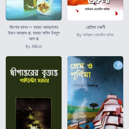
কিশোর কানন – হযরত আবদুল্লাহ
রোহিঙ্গা তরুণী
ইবনে আব্বাস রা. হযরত সাঈদ ইবনুল
By আমিরুল মোমেনীন মানিক
আস রা
By Allboi