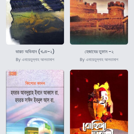
ভারত অভিযান (খণ্ড-২)
হেজাযের তুফান -২
By এনায়েতুল্লাহ আলতামাশ
By এনায়েতুল্লাহ আলতামাশ