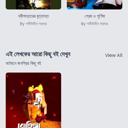
দ্বীপান্তরের বৃত্তান্ত
প্রেম ও পূর্ণিমা
By শফীউদ্দীন সরদার
By শফীউদ্দীন সরদার
এই লেখকের আরো কিছু বই দেখুন
View All
বর্তমানে জনপ্রিয় কিছু বই