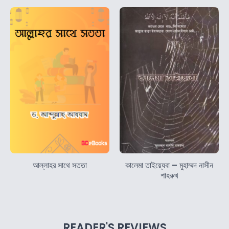
আল্লাহর সাথে সততা
কালেমা তাইয়্যেবা – মুহাম্মদ নাসীন
শাহরুখ
READER'S REVIEWS