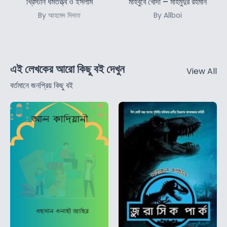
খ্রিস্টান ধর্মতত্ত্ব ও ইসলাম
মাহবুবে খোদা – মাহমুদুর রহমান
By আহমেদ দিদাত
By Allboi
এই লেখকের আরো কিছু বই দেখুন
View All
বর্তমানে জনপ্রিয় কিছু বই