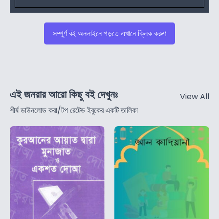
সম্পুর্ণ বই অনলাইনে পড়তে এখানে ক্লিক করুণ
এই জনরার আরো কিছু বই দেখুনঃ
View All
শীর্ষ ডাউনলোড করা/টপ রেটেড ইবুকের একটি তালিকা