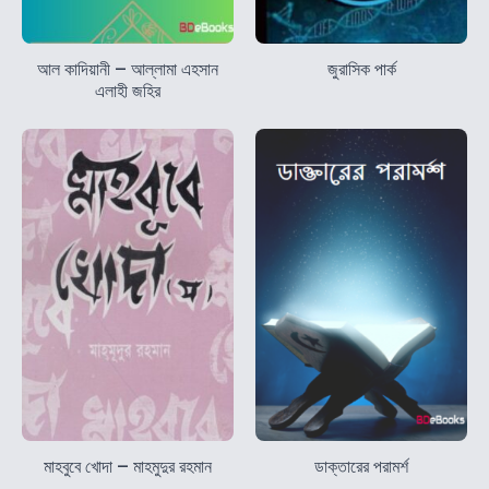
আল কাদিয়ানী – আল্লামা এহসান
জুরাসিক পার্ক
এলাহী জহির
মাহবুবে খোদা – মাহমুদুর রহমান
ডাক্তারের পরামর্শ