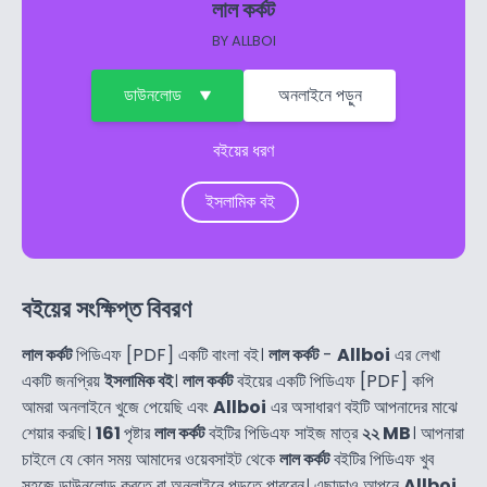
লাল কর্কট
BY
ALLBOI
ডাউনলোড
অনলাইনে পড়ুন
বইয়ের ধরণ
ইসলামিক বই
বইয়ের সংক্ষিপ্ত বিবরণ
লাল কর্কট
পিডিএফ [PDF] একটি বাংলা বই।
লাল কর্কট
-
Allboi
এর লেখা
একটি জনপ্রিয়
ইসলামিক বই
।
লাল কর্কট
বইয়ের একটি পিডিএফ [PDF] কপি
আমরা অনলাইনে খুজে পেয়েছি এবং
Allboi
এর অসাধারণ বইটি আপনাদের মাঝে
শেয়ার করছি।
161
পৃষ্টার
লাল কর্কট
বইটির পিডিএফ সাইজ মাত্র
২২ MB
। আপনারা
চাইলে যে কোন সময় আমাদের ওয়েবসাইট থেকে
লাল কর্কট
বইটির পিডিএফ খুব
সহজে ডাউনলোড করতে বা অনলাইনে পড়তে পারবেন। এছাড়াও আপনে
Allboi