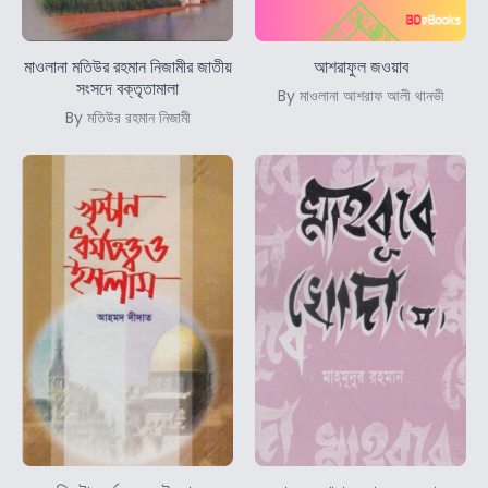
মাওলানা মতিউর রহমান নিজামীর জাতীয়
আশরাফুল জওয়াব
সংসদে বক্তৃতামালা
By মাওলানা আশরাফ আলী থানভী
By মতিউর রহমান নিজামী