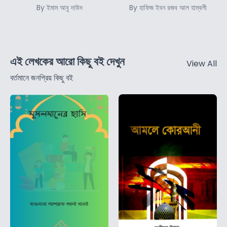
By ইমাম আবু দাউদ
By হাফিজ ইবন রজব আল হাম্বলী
এই লেখকের আরো কিছু বই দেখুন
View All
বর্তমানে জনপ্রিয় কিছু বই