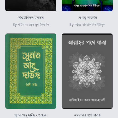
নাওয়াকিদুল ইসলাম
কে বড় লাভবান
By শাইখ আহমাদ মুসা জিবরিল
By আব্দুর রাযযাক বিন ইউসুফ
সুনান আবু দাঊদ ৬ষ্ঠ খণ্ড
আল্লাহর পথে যাত্রা