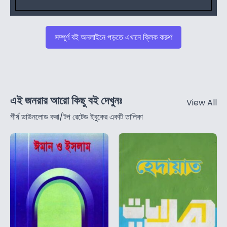
সম্পুর্ণ বই অনলাইনে পড়তে এখানে ক্লিক করুণ
এই জনরার আরো কিছু বই দেখুনঃ
View All
শীর্ষ ডাউনলোড করা/টপ রেটেড ইবুকের একটি তালিকা