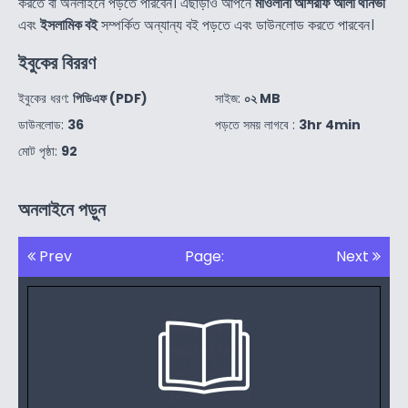
করতে বা অনলাইনে পড়তে পারবেন। এছাড়াও আপনে
মাওলানা আশরাফ আলী থানভী
এবং
ইসলামিক বই
সম্পর্কিত অন্যান্য বই পড়তে এবং ডাউনলোড করতে পারবেন।
ইবুকের বিররণ
ইবুকের ধরণ:
পিডিএফ (PDF)
সাইজ:
০২ MB
ডাউনলোড:
36
পড়তে সময় লাগবে :
3hr 4min
মোট পৃষ্ঠা:
92
অনলাইনে পড়ুন
Prev
Page:
Next