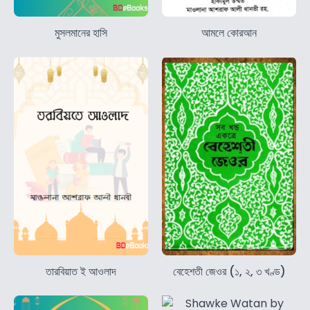
মুসলমানের হাসি
আমলে কোরআন
তারবিয়াত ই আওলাদ
বেহেশতী জেওর (১, ২, ৩ খণ্ড)