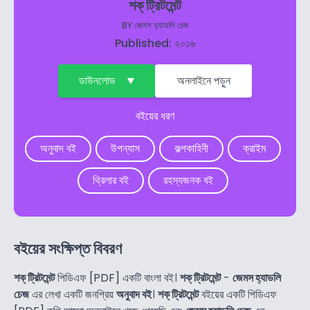
শক্ ট্রিটমেন্ট
BY
জেমস হ্যাডলি চেজ
Published: ২০১৬
ডাউনলোড
অনলাইনে পড়ুন
বইয়ের ধরণ
অনুবাদ বই
উপন্যাস
কল্পকাহিনী
ক্রাইম
থ্রিলার বই
রহস্যজনক বই
বইয়ের সংক্ষিপ্ত বিবরণ
শক্ ট্রিটমেন্ট
পিডিএফ [PDF] একটি বাংলা বই।
শক্ ট্রিটমেন্ট
-
জেমস হ্যাডলি
চেজ
এর লেখা একটি জনপ্রিয়
অনুবাদ বই
।
শক্ ট্রিটমেন্ট
বইয়ের একটি পিডিএফ