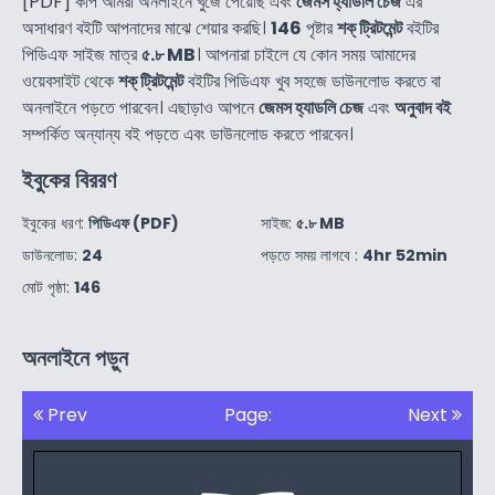
[PDF] কপি আমরা অনলাইনে খুজে পেয়েছি এবং
জেমস হ্যাডলি চেজ
এর
অসাধারণ বইটি আপনাদের মাঝে শেয়ার করছি।
146
পৃষ্টার
শক্ ট্রিটমেন্ট
বইটির
পিডিএফ সাইজ মাত্র
৫.৮ MB
। আপনারা চাইলে যে কোন সময় আমাদের
ওয়েবসাইট থেকে
শক্ ট্রিটমেন্ট
বইটির পিডিএফ খুব সহজে ডাউনলোড করতে বা
অনলাইনে পড়তে পারবেন। এছাড়াও আপনে
জেমস হ্যাডলি চেজ
এবং
অনুবাদ বই
সম্পর্কিত অন্যান্য বই পড়তে এবং ডাউনলোড করতে পারবেন।
ইবুকের বিররণ
ইবুকের ধরণ:
পিডিএফ (PDF)
সাইজ:
৫.৮ MB
ডাউনলোড:
24
পড়তে সময় লাগবে :
4hr 52min
মোট পৃষ্ঠা:
146
অনলাইনে পড়ুন
Prev
Page:
Next