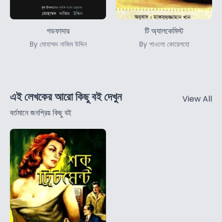
গডফাদার
টি অ্যালকেমিস্ট
By মোহাম্মদ নাজিম উদ্দিন
By পাওলো কোয়েলহো
এই লেখকের আরো কিছু বই দেখুন
View All
বর্তমানে জনপ্রিয় কিছু বই