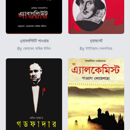
এ্যাবসলিউট পাওয়ার
হ্যামলেট
By মোহাম্মদ নাজিম উদ্দিন
By উইলিয়াম শেকসপিয়র