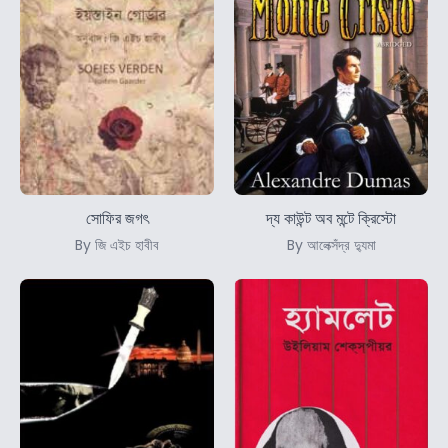
সোফির জগৎ
দ্য কাউন্ট অব মন্টে ক্রিস্টো
By জি এইচ হাবীব
By আলেক্সঁদ্র দ্যুমা