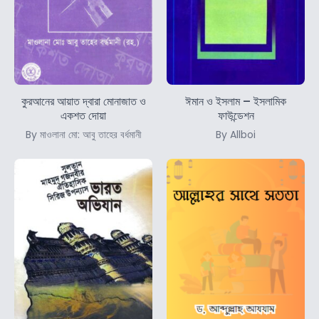
কুরআনের আয়াত দ্বারা মোনাজাত ও
ঈমান ও ইসলাম – ইসলামিক
একশত দোয়া
ফাউন্ডেশন
By মাওলানা মো: আবু তাহের বর্ধমানী
By Allboi