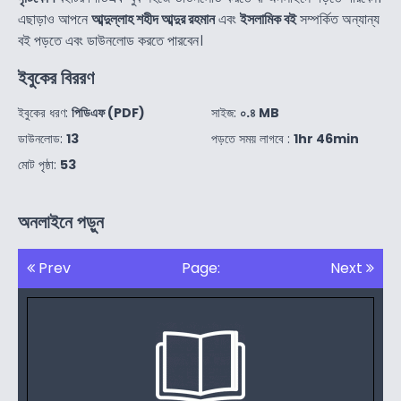
এছাড়াও আপনে
আব্দুল্লাহ শহীদ আব্দুর রহমান
এবং
ইসলামিক বই
সম্পর্কিত অন্যান্য
বই পড়তে এবং ডাউনলোড করতে পারবেন।
ইবুকের বিররণ
ইবুকের ধরণ:
পিডিএফ (PDF)
সাইজ:
০.৪ MB
ডাউনলোড:
13
পড়তে সময় লাগবে :
1hr 46min
মোট পৃষ্ঠা:
53
অনলাইনে পড়ুন
Prev
Page:
Next