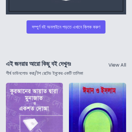
সম্পুর্ণ বই অনলাইনে পড়তে এখানে ক্লিক করুণ
এই জনরার আরো কিছু বই দেখুনঃ
View All
শীর্ষ ডাউনলোড করা/টপ রেটেড ইবুকের একটি তালিকা