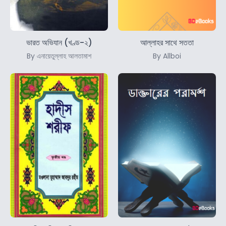
ভারত অভিযান (খণ্ড-২)
আল্লাহর সাথে সততা
By এনায়েতুল্লাহ আলতামাশ
By Allboi