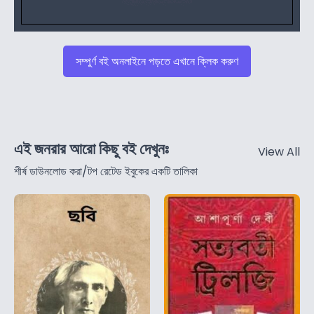
সম্পুর্ণ বই অনলাইনে পড়তে এখানে ক্লিক করুণ
এই জনরার আরো কিছু বই দেখুনঃ
View All
শীর্ষ ডাউনলোড করা/টপ রেটেড ইবুকের একটি তালিকা