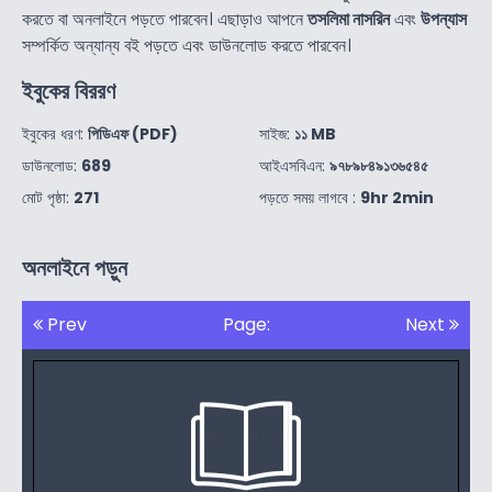
করতে বা অনলাইনে পড়তে পারবেন। এছাড়াও আপনে
তসলিমা নাসরিন
এবং
উপন্যাস
সম্পর্কিত অন্যান্য বই পড়তে এবং ডাউনলোড করতে পারবেন।
ইবুকের বিররণ
ইবুকের ধরণ:
পিডিএফ (PDF)
সাইজ:
১১ MB
ডাউনলোড:
689
আইএসবিএন:
৯৭৮৯৮৪৯১৩৬৫৪৫
মোট পৃষ্ঠা:
271
পড়তে সময় লাগবে :
9hr 2min
অনলাইনে পড়ুন
Prev
Page:
Next