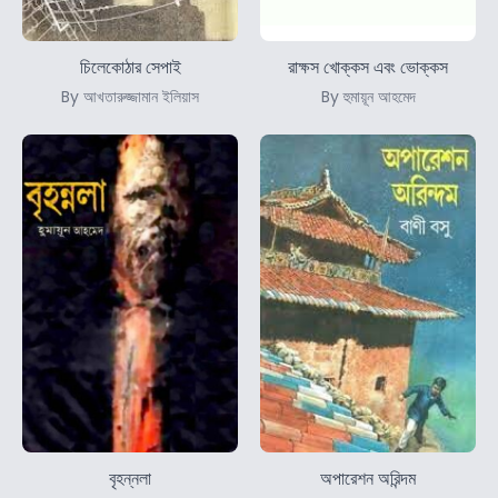
চিলেকোঠার সেপাই
রাক্ষস খোক্কস এবং ভোক্কস
By আখতারুজ্জামান ইলিয়াস
By হুমায়ূন আহমেদ
বৃহন্নলা
অপারেশন অরিন্দম