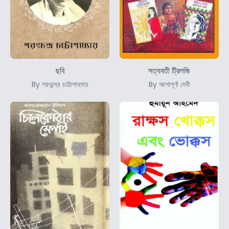
ছবি
সত্যবতী ট্রিলজি
By শরৎচন্দ্র চট্টোপাধ্যায়
By আশাপূর্ণা দেবী