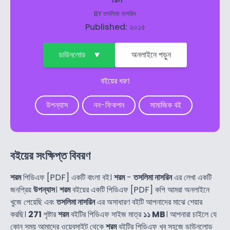
BY
তসলিমা নাসরিন
Published: ২০১৫
ডাউনলোড
অনলাইনে পড়ুন
বইয়ের ধরণ
উপন্যাস
নন-ফিকশন
সামাজিক বই
বইয়ের সংক্ষিপ্ত বিবরণ
শরম
পিডিএফ [PDF] একটি বাংলা বই।
শরম
-
তসলিমা নাসরিন
এর লেখা একটি
জনপ্রিয়
উপন্যাস
।
শরম
বইয়ের একটি পিডিএফ [PDF] কপি আমরা অনলাইনে
খুজে পেয়েছি এবং
তসলিমা নাসরিন
এর অসাধারণ বইটি আপনাদের মাঝে শেয়ার
করছি।
271
পৃষ্টার
শরম
বইটির পিডিএফ সাইজ মাত্র
১১ MB
। আপনারা চাইলে যে
কোন সময় আমাদের ওয়েবসাইট থেকে
শরম
বইটির পিডিএফ খুব সহজে ডাউনলোড