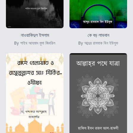
নাওয়াকিদুল ইসলাম
কে বড় লাভবান
By শাইখ আহমাদ মুসা জিবরিল
By আব্দুর রাযযাক বিন ইউসুফ