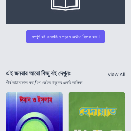
সম্পুর্ণ বই অনলাইনে পড়তে এখানে ক্লিক করুণ
এই জনরার আরো কিছু বই দেখুনঃ
View All
শীর্ষ ডাউনলোড করা/টপ রেটেড ইবুকের একটি তালিকা