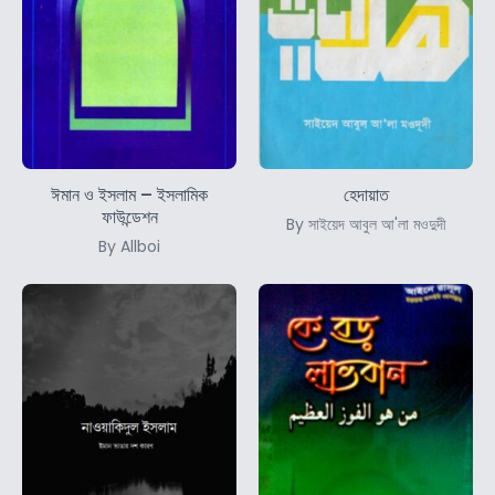
ঈমান ও ইসলাম – ইসলামিক
হেদায়াত
ফাউন্ডেশন
By সাইয়েদ আবুল আ'লা মওদুদী
By Allboi