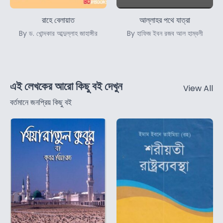
রাহে বেলায়াত
আল্লাহর পথে যাত্রা
By ড. খোন্দকার আব্দুল্লাহ জাহাঙ্গীর
By হাফিজ ইবন রজব আল হাম্বলী
এই লেখকের আরো কিছু বই দেখুন
View All
বর্তমানে জনপ্রিয় কিছু বই