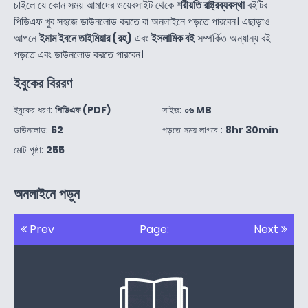
চাইলে যে কোন সময় আমাদের ওয়েবসাইট থেকে
শরীয়তি রাষ্ট্রব্যবস্থা
বইটির
পিডিএফ খুব সহজে ডাউনলোড করতে বা অনলাইনে পড়তে পারবেন। এছাড়াও
আপনে
ইমাম ইবনে তাইমিয়ার (রহ)
এবং
ইসলামিক বই
সম্পর্কিত অন্যান্য বই
পড়তে এবং ডাউনলোড করতে পারবেন।
ইবুকের বিররণ
ইবুকের ধরণ:
পিডিএফ (PDF)
সাইজ:
০৬ MB
ডাউনলোড:
62
পড়তে সময় লাগবে :
8hr 30min
মোট পৃষ্ঠা:
255
অনলাইনে পড়ুন
Prev
Page:
Next