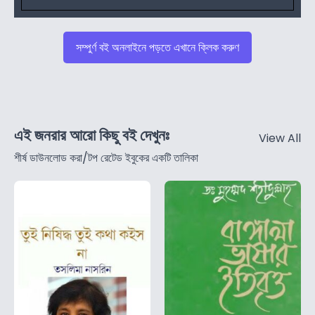
সম্পুর্ণ বই অনলাইনে পড়তে এখানে ক্লিক করুণ
এই জনরার আরো কিছু বই দেখুনঃ
View All
শীর্ষ ডাউনলোড করা/টপ রেটেড ইবুকের একটি তালিকা