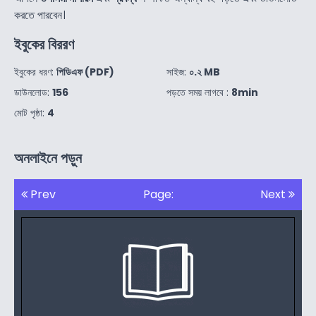
করতে পারবেন।
ইবুকের বিররণ
ইবুকের ধরণ:
পিডিএফ (PDF)
সাইজ:
০.২ MB
ডাউনলোড:
156
পড়তে সময় লাগবে :
8min
মোট পৃষ্ঠা:
4
অনলাইনে পড়ুন
Prev
Page:
Next