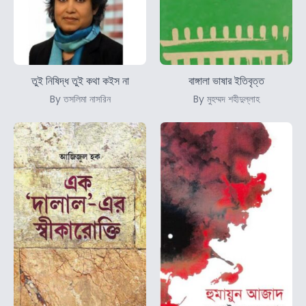
তুই নিষিদ্ধ তুই কথা কইস না
বাঙ্গালা ভাষার ইতিবৃত্ত
By তসলিমা নাসরিন
By মুহম্মদ শহীদুল্লাহ