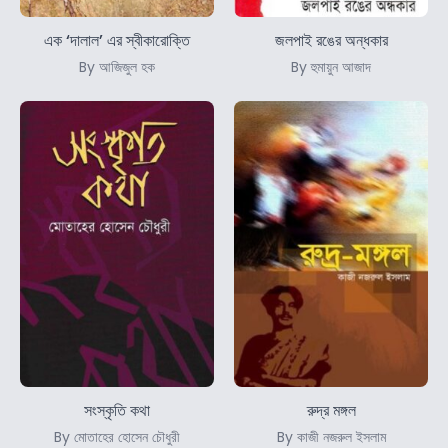
এক ‘দালাল’ এর স্বীকারোক্তি
জলপাই রঙের অন্ধকার
By আজিজুল হক
By হুমায়ুন আজাদ
সংস্কৃতি কথা
রুদ্র মঙ্গল
By মোতাহের হোসেন চৌধুরী
By কাজী নজরুল ইসলাম